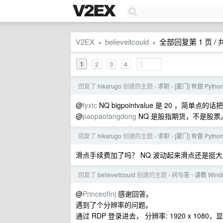
V2EX
believeitcould
全部回复第 1 页 / 共
›
›
1
2
3
4
回复了
hikarugo
创建的主题
求职
[厦门] 有做 Pyt
›
›
@
fyxtc
NQ bigpointvalue 是 20 ，简单点的
@
paopaotangdong
NQ 是股指期货，不是股票
回复了
hikarugo
创建的主题
求职
[厦门] 有做 Pyt
›
›
滑点手续费加了吗？ NQ 波动起来滑点还是挺
回复了
believeitcould
创建的主题
问与答
请教 Windo
›
›
@
PrinceofInj
感谢回答。
遇到了个分辨率的问题。
通过 RDP 登录进去， 分辨率: 1920 x 1080，显示器: