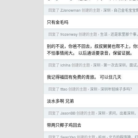
回复了
ZJsnowman
创建的主题
深圳
自己金毛宝宝
›
›
只有金毛吗
回复了
frozenway
创建的主题
生活
还是家里那个事
›
›
别的不说，你爸不回去，叔叔舅舅也帮不上，你
不怕事情闹大。 以后通话要录音，保留证据。
回复了
ichiha
创建的主题
深圳
第一次去深圳，面试
›
›
我记得福田有免费的青旅。 可以住几天
回复了
tttao
创建的主题
深圳
深圳年轻妹子多吗？
›
›
淡水多啊 兄弟
回复了
JasonBB
创建的主题
深圳
求问，出差深圳，
›
›
带两只椰子鸡回去
回复了
SeanYan
创建的主题
杭州
北方的程序猿，
›
›