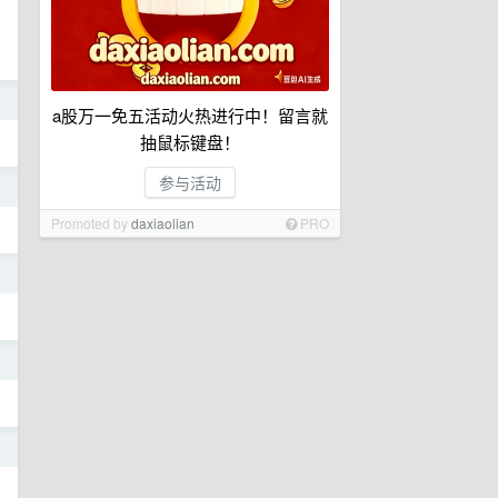
日
a股万一免五活动火热进行中！留言就
抽鼠标键盘！
参与活动
日
Promoted by
daxiaolian
PRO
日
日
日