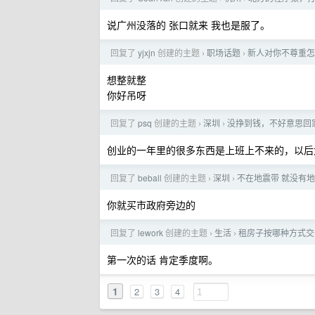
说广州没落的 张口就来 我也是服了。
回复了
yjxjn
创建的主题
职场话题
新人对你不尊重怎
›
›
想整就整
你好吊呀
回复了
psq
创建的主题
深圳
没挣到钱，不好意思回
›
›
创业的一年里的很多东西是上班上不来的，以后
回复了
beball
创建的主题
深圳
不在地震带 就没有
›
›
你就买市政府旁边的
回复了
lework
创建的主题
生活
租房子按哪种方式交
›
›
第一次的话 肯定季度啊。
1
2
3
4