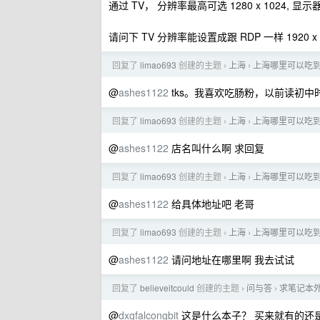
通过 TV， 分辨率最高可选 1280 x 1024, 显示器：Ge
请问下 TV 分辨率能设置成跟 RDP 一样 1920 x 
回复了
limao693
创建的主题
上海
上海哪里可以吃
›
›
@
ashes1122
tks。我喜欢吃肠粉，以前读初
回复了
limao693
创建的主题
上海
上海哪里可以吃
›
›
@
ashes1122
店名叫什么啊 求回复
回复了
limao693
创建的主题
上海
上海哪里可以吃
›
›
@
ashes1122
给具体地址吧 老哥
回复了
limao693
创建的主题
上海
上海哪里可以吃
›
›
@
ashes1122
请问地址在哪里啊 我去试试
回复了
believeitcould
创建的主题
问与答
求笔记本
›
›
@
dxgfalcongbit
这是什么本子？ 买来就有的还