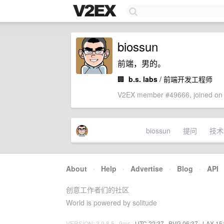
biossun
前端，男的。
🏢
b.s. labs
/ 前端开发工程师
V2EX member #49666, joined on 
biossun
提问
技术
About
·
Help
·
Advertise
·
Blog
·
API
创意工作者们的社区
World is powered by solitude
VERSION: 3.9.8.5 · 9ms ·
UTC 22:37
·
PVG 06:37
·
LAX 15