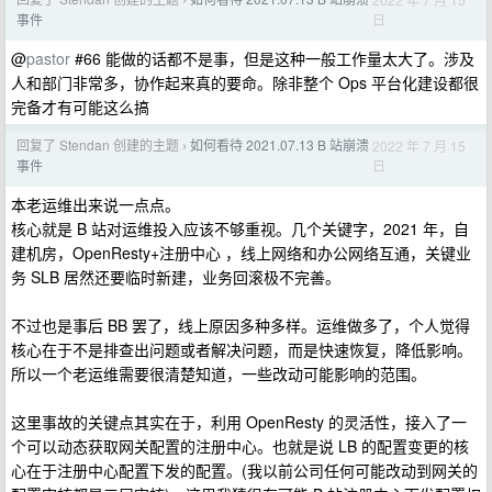
›
日
事件
@
pastor
#66 能做的话都不是事，但是这种一般工作量太大了。涉及
人和部门非常多，协作起来真的要命。除非整个 Ops 平台化建设都很
完备才有可能这么搞
回复了 Stendan 创建的主题
如何看待 2021.07.13 B 站崩溃
2022 年 7 月 15
›
日
事件
本老运维出来说一点点。
核心就是 B 站对运维投入应该不够重视。几个关键字，2021 年，自
建机房，OpenResty+注册中心 ，线上网络和办公网络互通，关键业
务 SLB 居然还要临时新建，业务回滚极不完善。
不过也是事后 BB 罢了，线上原因多种多样。运维做多了，个人觉得
核心在于不是排查出问题或者解决问题，而是快速恢复，降低影响。
所以一个老运维需要很清楚知道，一些改动可能影响的范围。
这里事故的关键点其实在于，利用 OpenResty 的灵活性，接入了一
个可以动态获取网关配置的注册中心。也就是说 LB 的配置变更的核
心在于注册中心配置下发的配置。(我以前公司任何可能改动到网关的