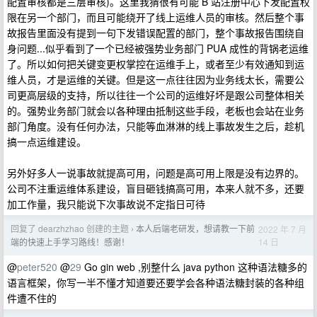
配置审核都是三层审核)。这里我猜很有可能 B 站注册中心下发配置权
限在另一个部门，而且可能绕开了线上运维人员的审核。然后整个事
故报告里面没有提到一句下发错误配置的部门，整个事故报告围绕自
身问题...似乎看到了一个已经被强势业务部门 PUA 成性的背锅老运维
了。所以如何把关键变更权掌控在运维手上，或者至少有效通知到运
维人员，才是运维的关键。但是这一点往往因为业务线太长，需要公
司更高层级的支持，所以往往一个公司的运维好坏是跟公司整体相关
的。强势业务部门就会以各种理由抵制这些手段，老板也会站在业务
部门角度。没有任何办法，只能等血淋淋的线上事故发生之后，趁机
搞一点运维建设。
另外好多人一说事故就提高可用，问题是高可用上限是没有边界的。
公司不注重运维体系建设，盲目砸钱搞高可用，本来人就不多，还要
加工作量，我只能说下次事故说不定指日可待
回复了 dearzhzhao 创建的主题
本人后端老研发，想请教一下前
2022 年 7 月
›
14 日
端的快速上手学习路线！感谢！
@
peter520
@
29
Go gin web ,别整什么 java python 这种语法糖多的
语言框架，你写一半不懂才知道要还要学会各种语法糖封装的各种组
件遭不住的