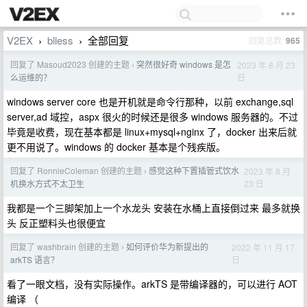
V2EX
blless
全部回复
回复总数
965
›
›
回复了 Masoud2023 创建的主题
突然很好奇 windows 是怎
2023 年 8 月 23
›
日
么运维的？
windows server core 也是开机就是命令行那种，以前 exchange,sql
server,ad 域控，aspx 很火的时候还是很多 windows 服务器的。不过
毕竟是收费，现在基本都是 linux+mysql+nginx 了，docker 出来后就
更不用说了。windows 的 docker 基本是个残疾版。
回复了 RonnieColeman 创建的主题
感觉这种下置插管式饮水
2023 年 8 月
›
23 日
机换水方式不太卫生
我都是一个三脚架加上一个水龙头 安装在水桶上直接倒过来 最多就换
头 反正塑料头也很便宜
回复了 washbrain 创建的主题
如何评价华为新提出的
2022 年 11 月 17
›
日
arkTS 语言？
看了一眼文档，没有实际操作。arkTS 是带编译器的，可以进行 AOT
编译 （