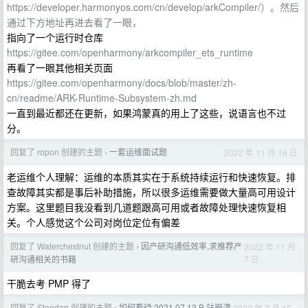
https://developer.harmonyos.com/cn/develop/arkCompiler/）。然后
通过下方地址再进去看了一眼，
指向了一个运行时仓库
https://gitee.com/openharmony/arkcompiler_ets_runtime
再看了一眼其他相关页面
https://gitee.com/openharmony/docs/blob/master/zh-
cn/readme/ARK-Runtime-Subsystem-zh.md
一直到最近都还在更新，如果鸿蒙真的用上了这些，说语言也不过
分。
回复了 ropon 创建的主题
一套运维面试题
2022 年 11 月 16 日
›
老运维个人理解：运维的本质其实在于系统持续运行和快速恢复。排
查故障其实都是事后补助措施，所以很多运维需要做大量高可用设计
方案。这里题目我没看到几道题跟高可用或者故障处理快速恢复相
关。个人感觉这个公司对岗位定位有偏差
回复了 Waterchestnut 创建的主题
因产研沟通低效率,求推荐产
2022 年 11 月
›
7 日
研沟通相关的书籍
干脆去考 PMP 得了
回复了 Stendan 创建的主题
如何看待 2021.07.13 B 站崩溃
2022 年 7 月 15