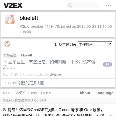
blueleft
V2EX member #119478, joined on 2015-05-29 11:15:00
+08:00
切换主题列表
职场话题
•
blueleft
15 届毕业生，有些迷茫，如何判断一个公司该不该
66
留……
Dec 17, 2015 • Lastly replied by
Livisme
blueleft 创建的更多主题
»
© 2026 V2EX · 10ms · 3.9.8.5
About
·
Language
顶级AI大模型镜像站-AIGC.BAR
👋 嗨咯！这里是ChatGPT镜像、Claude镜像 和 Grok镜像，
›
以及AI大模型API一站式服务站点~点击下方导航按钮，立即