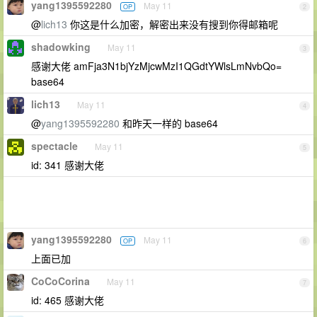
yang1395592280
May 11
OP
2
@
lich13
你这是什么加密，解密出来没有搜到你得邮箱呢
shadowking
May 11
3
感谢大佬 amFja3N1bjYzMjcwMzI1QGdtYWlsLmNvbQo=
base64
lich13
May 11
4
@
yang1395592280
和昨天一样的 base64
spectacle
May 11
5
id: 341 感谢大佬
yang1395592280
May 11
OP
6
上面已加
CoCoCorina
May 11
7
id: 465 感谢大佬