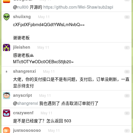
@
null00
开源的
https://github.com/Wei-Shaw/sub2api
shuiixng
May 11
86
cXFpdXFpbmd4QGdtYWlsLmNvbQ==
谢谢老板
jileishen
May 11
87
感谢老板🙏
MTc5OTYwODc0OEBxcS5jb20=
shangrenxi
May 11
88
大佬，你的支付接口是不是有问题，支付后，订单没刷新，一直
显示待支付
anyscript
May 11
89
@
shangrenxi
我也遇到了 点击取消订单就行了
crazywenf
May 11
90
是不是已经废了？怎么返回 503
justsosososo
May 11
91