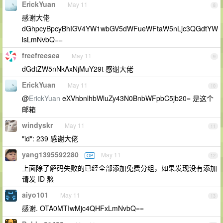
ErickYuan
May 11
8
感谢大佬
dGhpcyBpcyBhIGV4YW1wbGV5dWFueWFtaW5nLjc3QGdtYW
lsLmNvbQ==
freefreesea
May 11
9
dGdtZW5nNkAxNjMuY29t 感谢大佬
ErickYuan
May 11
10
@
ErickYuan
eXVhbnlhbWluZy43N0BnbWFpbC5jb20= 是这个
邮箱
windyskr
May 11
11
"id": 239 感谢大佬
yang1395592280
May 11
OP
12
上面除了解码失败的已经全部添加免费分组，如果发现没有添加
请发 ID 熬
aiyo101
May 11
13
感谢. OTA0MTIwMjc4QHFxLmNvbQ==