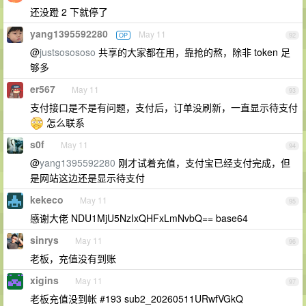
还没蹬 2 下就停了
yang1395592280
May 11
OP
92
@
justsosososo
共享的大家都在用，靠抢的熬，除非 token 足
够多
er567
May 11
93
支付接口是不是有问题，支付后，订单没刷新，一直显示待支付
怎么联系
s0f
May 11
94
@
yang1395592280
刚才试着充值，支付宝已经支付完成，但
是网站这边还是显示待支付
kekeco
May 11
95
感谢大佬 NDU1MjU5NzIxQHFxLmNvbQ== base64
sinrys
May 11
96
老板，充值没有到账
xigins
May 11
97
老板充值没到帐 #193 sub2_20260511URwfVGkQ