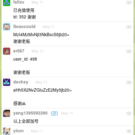
felixv
May 11
33
已充值使用
id: 352 谢谢
Sosocould
May 11
34
MzI4MzMxNjI3NkBxcS5jb20=
谢谢老板
er567
May 11
35
user_id: 498
谢谢老板
devhxy
May 11
36
aHh5X2NvZGluZzE2My5jb20=
感谢🙏
yang1395592280
May 11
OP
37
以上全部加号
yiton
May 11
38