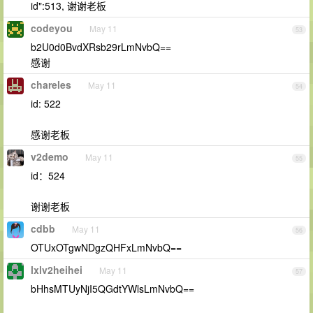
id":513, 谢谢老板
codeyou
May 11
53
b2U0d0BvdXRsb29rLmNvbQ==
感谢
chareles
May 11
54
id: 522
感谢老板
v2demo
May 11
55
id：524
谢谢老板
cdbb
May 11
56
OTUxOTgwNDgzQHFxLmNvbQ==
lxlv2heihei
May 11
57
bHhsMTUyNjI5QGdtYWlsLmNvbQ==