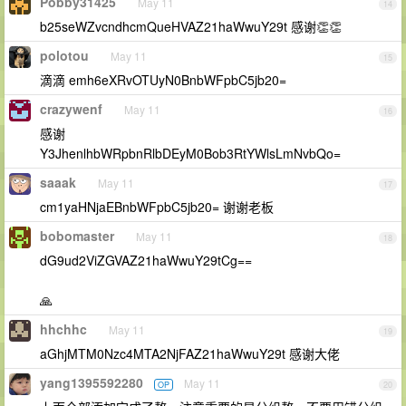
Pobby31425
May 11
14
b25seWZvcndhcmQueHVAZ21haWwuY29t 感谢👏👏
polotou
May 11
15
滴滴 emh6eXRvOTUyN0BnbWFpbC5jb20=
crazywenf
May 11
16
感谢
Y3JhenlhbWRpbnRlbDEyM0Bob3RtYWlsLmNvbQo=
saaak
May 11
17
cm1yaHNjaEBnbWFpbC5jb20= 谢谢老板
bobomaster
May 11
18
dG9ud2ViZGVAZ21haWwuY29tCg==
🙏
hhchhc
May 11
19
aGhjMTM0Nzc4MTA2NjFAZ21haWwuY29t 感谢大佬
yang1395592280
May 11
OP
20