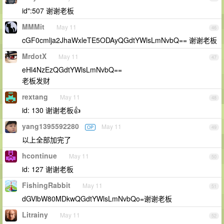
id":507 谢谢老板
MMMit
May 11
46
cGF0cmlja2JhaWxleTE5ODAyQGdtYWlsLmNvbQ== 谢谢老板
MrdotX
May 11
47
eHl4NzEzQGdtYWlsLmNvbQ==
老板发财
rextang
May 11
48
id: 130 谢谢老板👍
yang1395592280
May 11
OP
49
以上全部加完了
hcontinue
May 11
50
id: 127 谢谢老板
FishingRabbit
May 11
51
dGVlbW80MDkwQGdtYWlsLmNvbQo=谢谢老板
Litrainy
May 11
52