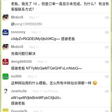
老板，我充了 10 ，但是订单一直显示未完成，为什么？ 有没有
客服联系方式？
MrdotX
May 11
79
@
yang1395592280
tonnnny
May 11
80
c3dpZnRtQDE2My5jb20KCg== 感谢老板
MrdotX
May 11
81
充值问题已解决
deng565430
May 11
82
感谢老板 NTYyMzQwMTQ4QHFxLmNvbQ==
null00
May 11
83
这种网站用的什么模板，怎么所有中转站长得都一样
JustinJie
May 11 via iPhone
84
aW1qaWVjbkBnbWFpbC5jb20=
感谢老板
GoogleQi
May 11
85