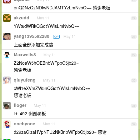
enQ2NzQzNDIwNDJAMTYzLmNvbQ== 感谢老板
akzudd
May 11
27
YWt6dWRkQGdtYWlsLmNvbQ==
yang1395592280
May 11
OP
28
上面全部添加完成熬
Maxwells8
May 11
29
Z2NoaW5hOEBnbWFpbC5jb20=
感谢老板
qiuyufeng
May 11
30
cWl1eXVmZW5nQGdtYWlsLmNvbQ==
感谢老板
floger
May 11
31
id: 492 谢谢老板
onebyone
May 11
32
d29zaGlzaHVpNTU2NkBnbWFpbC5jb20= 感谢