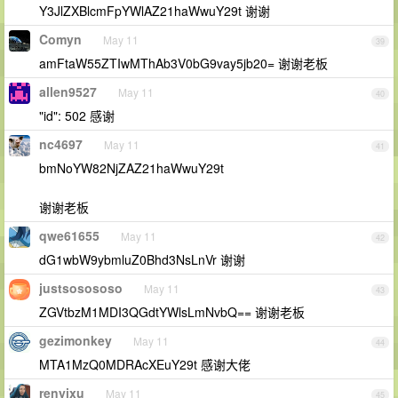
Y3JlZXBlcmFpYWlAZ21haWwuY29t 谢谢
Comyn
May 11
39
amFtaW55ZTIwMThAb3V0bG9vay5jb20= 谢谢老板
allen9527
May 11
40
"id": 502 感谢
nc4697
May 11
41
bmNoYW82NjZAZ21haWwuY29t
谢谢老板
qwe61655
May 11
42
dG1wbW9ybmluZ0Bhd3NsLnVr 谢谢
justsosososo
May 11
43
ZGVtbzM1MDI3QGdtYWlsLmNvbQ== 谢谢老板
gezimonkey
May 11
44
MTA1MzQ0MDRAcXEuY29t 感谢大佬
renyixu
May 11
45