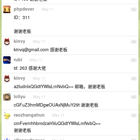
phpdever
May 11
65
ID：311
谢谢老板
kinvy
May 11
66
kinvq@gmail.com
感谢老板
rubi
May 11
67
id: 263 感谢大佬
kinvy
May 11
68
a2ludnlxQGdtYWlsLmNvbQ== 邮箱，谢谢老板
loliyu
May 11
69
cGFuZ3hmMDgwOUAxNjMuY29t 谢谢老板
raozhangshun
May 11
70
cmFvemhhbmdzaHVuQGdtYWlsLmNvbQ==
谢谢老板