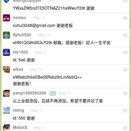
allengu2pgyer
May 11
71
YWxsZW5ndTE5OTNAZ21haWwuY29t 谢谢
nemoc
May 11
72
xuhui3248@gmail.com
谢谢老板
Xyfuli520
May 11
73
eHN1QG8tdXUuY29t 邮箱，感谢老板！好人一生平安
my1502
May 11
74
id: 546 谢谢
sikex
May 11
75
eW9sb3h6eEBvdXRsb29rLmNvbQ==
谢谢老板！
yang1395592280
May 11
OP
76
以上全部添加，后续不再添加，希望不要评论了奥
rming
May 11
77
id: 550 谢谢
MrdotX
May 11
78