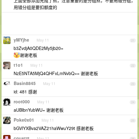
上面全部添加完成了熬，注意重要的是分组熬，不要用错分组，
用错分组是要扣额度的
yMYjhe
May 11
21
b3ZvdjA0QDE2My5jb20=
谢谢老板
t1o1
May 11
22
NzE5NTA5MjQ4QHFxLmNvbQ== 谢谢老板
Basin8845
May 11
23
id: 481 感谢
root000
May 11
24
aUBlbnYubWU= 谢谢老板
Poke0x01
May 11
25
bGVlYXBva2VAZ21haWwuY29t 感谢老板
cqustzt
May 11
26