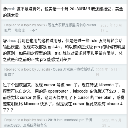
@
ynxh
这不是嫌贵吗，说实话一个月 20~30RMB 我还能接受，美金
的话太贵
Replied to a topic by bokix
现在大家都是哪里搞来的 cursor
2025 年 10 月
›
17 日
账号，能交流一下不？
@
zinco
我现在也用的这种试用号，但是通过一些 rule 强制每轮会话
输出模型，发现每次都是 gpt-4o ，和以前的正式版 pro 的时候有明显
的区别，如果指定模型的话，trial 貌似对请求频率和用量有限制，总
之就是和之前的正式 pro 能感觉到差异
Replied to a topic by Julaoshi
Cusor 对老用户也按新模式
2025 年 10 月 11
›
日
收费了
过了个国庆回来，发现 cursor 号被 ban 了，现在转战 kilocode 了，
模型可以自定义，用的是 openrouter ，kilocode 充值后送了$20 ，目
前感觉比 cursor 要慢，这两天偶尔用了下 cursor 的 free plan ，感觉
速度明显比 kilocode 快多了，但是现在 cursor 里竟然没有 claude-4
了？？
Replied to a topic by bokix
2019 Intel macbook pro 折腾
2025 年 9 月
›
29 日
macOS26，及系统降级备忘