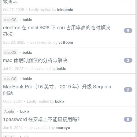
级备忘
Oct 27, 2025 • Lastly replied by
inkcomic
macOS
•
bokix
electron 在 macOS26 下 cpu 占用率高的临时解决
5
办法
Sep 23, 2025 • Lastly replied by
vcBoom
macOS
•
bokix
mac 休眠时崩溃的分析与解决
3
Jul 21, 2025 • Lastly replied by
bokix
macOS
•
bokix
MacBook Pro（16 英寸， 2019 年）升级 Sequoia
2
问题
Oct 6, 2024 • Lastly replied by
bokix
Apple
•
bokix
1password 在安卓上不能直接用吗？
9
Jun 9, 2024 • Lastly replied by
ecareyu