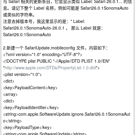
与 Safari 相关的更新条目，它会显示类似 Label: Safari-26.0.1... 的信
息。请记下整个 Label 名称，例如可能是 Safari26.0.1SonomaAuto
或类似的字符串。
注意去掉版本号，我这里显示的是：* Label:
Safari26.0.1SonomaAuto-26.0.1 ， 那么 Label 就是：
Safari26.0.1SonomaAuto
2.新建一个 SafariUpdate.mobileconfig 文件，内容如下：
<?xml version="1.0" encoding="UTF-8"?>
<!DOCTYPE plist PUBLIC "-//Apple//DTD PLIST 1.0//EN"
"
http://www.apple.com/DTDs/PropertyList-1.0.dtd
">
<plist version="1.0">
<dict>
<key>PayloadContent</key>
<array>
<dict>
<key>PayloadIdentifier</key>
<string>com.apple.SoftwareUpdate.ignore.Safari26.0.1SonomaAut
o</string>
<key>PayloadType</key>
<string>com.apple.SoftwareUpdate</string>