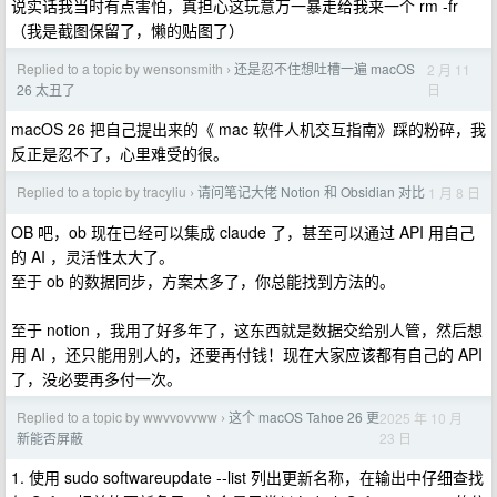
说实话我当时有点害怕，真担心这玩意万一暴走给我来一个 rm -fr
（我是截图保留了，懒的贴图了）
Replied to a topic by wensonsmith
还是忍不住想吐槽一遍 macOS
2 月 11
›
日
26 太丑了
macOS 26 把自己提出来的《 mac 软件人机交互指南》踩的粉碎，我
反正是忍不了，心里难受的很。
Replied to a topic by tracyliu
请问笔记大佬 Notion 和 Obsidian 对比
1 月 8 日
›
OB 吧，ob 现在已经可以集成 claude 了，甚至可以通过 API 用自己
的 AI ，灵活性太大了。
至于 ob 的数据同步，方案太多了，你总能找到方法的。
至于 notion ，我用了好多年了，这东西就是数据交给别人管，然后想
用 AI ，还只能用别人的，还要再付钱！现在大家应该都有自己的 API
了，没必要再多付一次。
Replied to a topic by wwvvovvww
这个 macOS Tahoe 26 更
2025 年 10 月
›
23 日
新能否屏蔽
1. 使用 sudo softwareupdate --list 列出更新名称，在输出中仔细查找