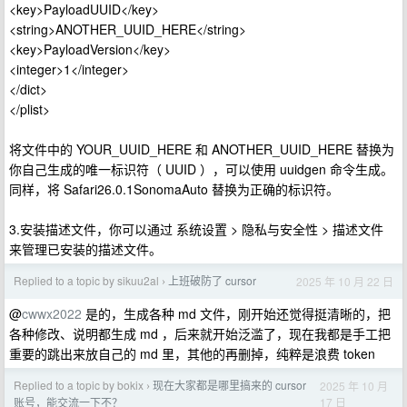
<key>PayloadUUID</key>
<string>ANOTHER_UUID_HERE</string>
<key>PayloadVersion</key>
<integer>1</integer>
</dict>
</plist>
将文件中的 YOUR_UUID_HERE 和 ANOTHER_UUID_HERE 替换为
你自己生成的唯一标识符（ UUID ），可以使用 uuidgen 命令生成。
同样，将 Safari26.0.1SonomaAuto 替换为正确的标识符。
3.安装描述文件，你可以通过 系统设置 > 隐私与安全性 > 描述文件
来管理已安装的描述文件。
Replied to a topic by sikuu2al
上班破防了 cursor
2025 年 10 月 22 日
›
@
cwwx2022
是的，生成各种 md 文件，刚开始还觉得挺清晰的，把
各种修改、说明都生成 md ，后来就开始泛滥了，现在我都是手工把
重要的跳出来放自己的 md 里，其他的再删掉，纯粹是浪费 token
Replied to a topic by bokix
现在大家都是哪里搞来的 cursor
2025 年 10 月
›
17 日
账号，能交流一下不？