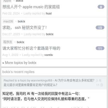
Apple
•
bokix
想找人开个 apple music 的家庭组
8
Feb 22, 2024 • Lastly replied by
huai
macOS
•
bokix
求助， ssh 秘钥文件没了！
15
Dec 27, 2023 • Lastly replied by
bokix
程序员
•
bokix
请大家帮忙分析这个套路是干啥的
11
Aug 1, 2022 • Lastly replied by
vantis
More topics by bokix
»
bokix's recent replies
Replied to a topic by wannerkingof69
AI 为什么有会有这么多彩虹屁？
2 月
›
11 日
是元提示词里面有需要肯定用户的规定么？
知足吧，我司的 AI 有一次给我的回复中有这么一句：
“同时请注意，在与他人交流时应保持礼貌和尊重的态度。”