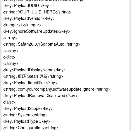
<key>PayloadUUID</key>
<string>YOUR_UUID_HERE</string>
<key>PayloadVersion</key>
<integer>1</integer>
<key>IgnoreSoftwareUpdates</key>
<array>
<string>Safari26.0.1SonomaAuto</string>
</array>
</dict>
</array>
<key>PayloadDisplayName</key>
<string>屏蔽 Safari 更新</string>
<key>PayloadIdentifier</key>
<string>com.yourcompany.softwareupdate.ignore</string>
<key>PayloadRemovalDisallowed</key>
<false/>
<key>PayloadScope</key>
<string>System</string>
<key>PayloadType</key>
<string>Configuration</string>