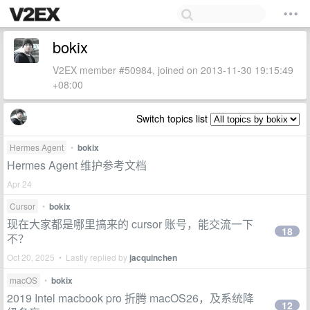
bokix
V2EX member #50984, joined on 2013-11-30 19:15:49
+08:00
Switch topics list
Hermes Agent
•
bokix
Hermes Agent 维护参考文档
Apr 24
Cursor
•
bokix
现在大家都是哪里搞来的 cursor 账号，能交流一下
18
不？
Oct 20, 2025 • Lastly replied by
jacquinchen
macOS
•
bokix
2019 Intel macbook pro 折腾 macOS26，及系统降
12