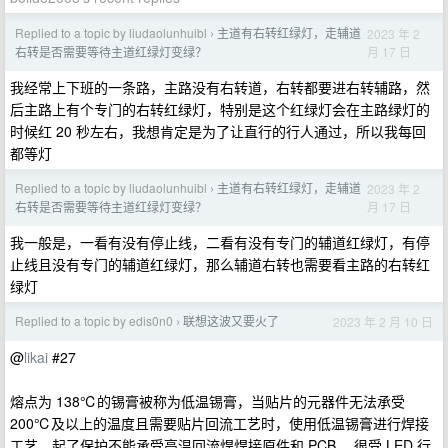
Replied to a topic by liudaolunhuibl
主道有右转红绿灯，走辅道
2023 年 2
›
月 17 日
右转是否需要等待主道红绿灯变绿？
我经常上下班的一条路，主路没有右转道，右转都要进右转辅路，然
后主路上有个专门的右转红绿灯，特别是这个红绿灯会在主路绿灯的
时候红 20 秒左右，我想肯定是为了让直行的行人通过，所以我每回
都等灯
Replied to a topic by liudaolunhuibl
主道有右转红绿灯，走辅道
2023 年 2
›
月 17 日
右转是否需要等待主道红绿灯变绿？
我一般是，一看有没有停止线，二看有没有专门的辅道红绿灯，有停
止线且没有专门的辅道红绿灯，那么辅道右转也需要看主路的右转红
绿灯
Replied to a topic by edis0n0
联想这波又要火了
2023 年 2 月 10 日
›
@
likai
#27
熔点为 138℃的锡膏被称为低温锡膏，当贴片的元器件无法承受
200℃及以上的温度且需要贴片回流工艺时，使用低温锡膏进行焊接
工艺。起了保护不能承受高温回流焊焊接原件和 PCB ，很受 LED 行