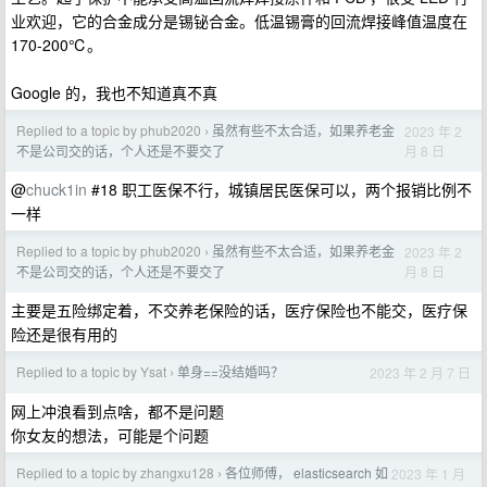
业欢迎，它的合金成分是锡铋合金。低温锡膏的回流焊接峰值温度在
170-200℃。
Google 的，我也不知道真不真
Replied to a topic by phub2020
虽然有些不太合适，如果养老金
2023 年 2
›
月 8 日
不是公司交的话，个人还是不要交了
@
chuck1in
#18 职工医保不行，城镇居民医保可以，两个报销比例不
一样
Replied to a topic by phub2020
虽然有些不太合适，如果养老金
2023 年 2
›
月 8 日
不是公司交的话，个人还是不要交了
主要是五险绑定着，不交养老保险的话，医疗保险也不能交，医疗保
险还是很有用的
Replied to a topic by Ysat
单身==没结婚吗？
2023 年 2 月 7 日
›
网上冲浪看到点啥，都不是问题
你女友的想法，可能是个问题
Replied to a topic by zhangxu128
各位师傅， elasticsearch 如
2023 年 1 月
›