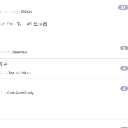
23
y replied by
1002xin
Pad Pro+笔， 4K 显示器
9
plied by
xuanxiao
...
4
ied by
bornichildren
4
ed by
CodeCodeStudy