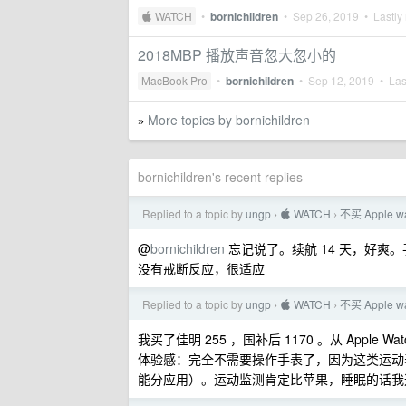
 WATCH
•
bornichildren
•
Sep 26, 2019
• Lastly 
2018MBP 播放声音忽大忽小的
MacBook Pro
•
bornichildren
•
Sep 12, 2019
• Last
More topics by bornichildren
»
bornichildren's recent replies
Replied to a topic by
ungp
 WATCH
不买 Apple
›
›
@
bornichildren
忘记说了。续航 14 天，好爽。手
没有戒断反应，很适应
Replied to a topic by
ungp
 WATCH
不买 Apple
›
›
我买了佳明 255 ，国补后 1170 。从 Apple Wa
体验感：完全不需要操作手表了，因为这类运动
能分应用）。运动监测肯定比苹果，睡眠的话我