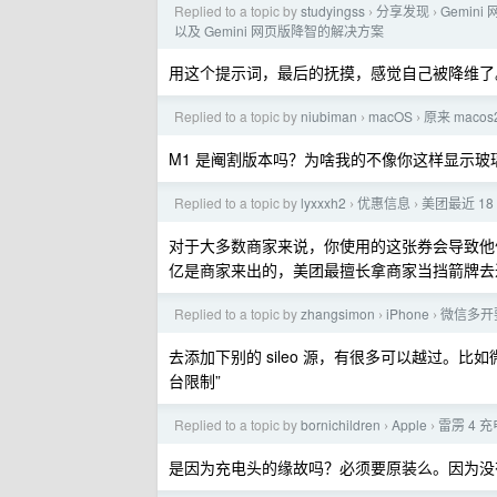
Replied to a topic by
studyingss
分享发现
Gemi
›
›
以及 Gemini 网页版降智的解决方案
用这个提示词，最后的抚摸，感觉自己被降维了
Replied to a topic by
niubiman
macOS
原来 mac
›
›
M1 是阉割版本吗？为啥我的不像你这样显示
Replied to a topic by
lyxxxh2
优惠信息
美团最近 1
›
›
对于大多数商家来说，你使用的这张券会导致他
亿是商家来出的，美团最擅长拿商家当挡箭牌去
Replied to a topic by
zhangsimon
iPhone
微信多开
›
›
去添加下别的 sileo 源，有很多可以越过。比
台限制”
Replied to a topic by
bornichildren
Apple
雷雳 4 
›
›
是因为充电头的缘故吗？必须要原装么。因为没