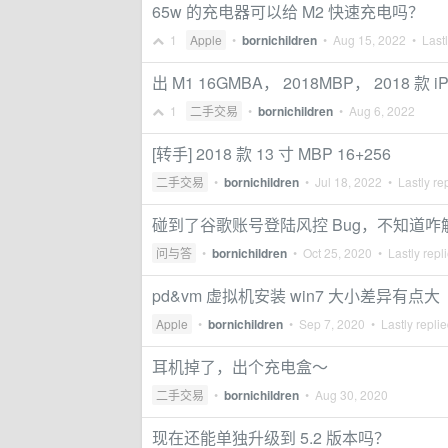
65w 的充电器可以给 M2 快速充电吗？
1
Apple
•
bornichildren
•
Aug 15, 2022
• Lastl
出 M1 16GMBA， 2018MBP， 2018 款 i
1
二手交易
•
bornichildren
•
Aug 6, 2022
[转手] 2018 款 13 寸 MBP 16+256
二手交易
•
bornichildren
•
Jul 18, 2022
• Lastly re
碰到了谷歌账号登陆风控 Bug，不知道咋解决
问与答
•
bornichildren
•
Oct 25, 2020
• Lastly repl
pd&vm 虚拟机安装 win7 大小差异有点大
Apple
•
bornichildren
•
Sep 7, 2020
• Lastly repli
耳机掉了，出个充电盒～
二手交易
•
bornichildren
•
Aug 30, 2020
现在还能单独升级到 5.2 版本吗？