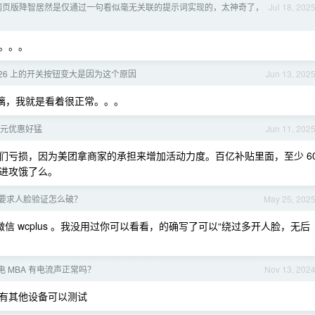
ni 网页版降智居然是仅通过一句看似毫无关联的提示词实现的，太神奇了，
Jul 18, 202
。。。
os26 上的开关按钮变大是因为这个原因
Jun 13, 202
玻璃，我就是看着很正常。。。
8 元优惠好猛
Jun 11, 202
们亏损，因为美团拿商家的承担来增加活动力度。百亿补贴里面，至少 6
进攻饿了么。
要求人脸验证怎么破？
May 25, 202
如微信 wcplus 。我没用过你可以看看，的确写了可以“绕过多开人脸，无后
充电 MBA 有电流声正常吗？
Nov 13, 202
有其他设备可以测试