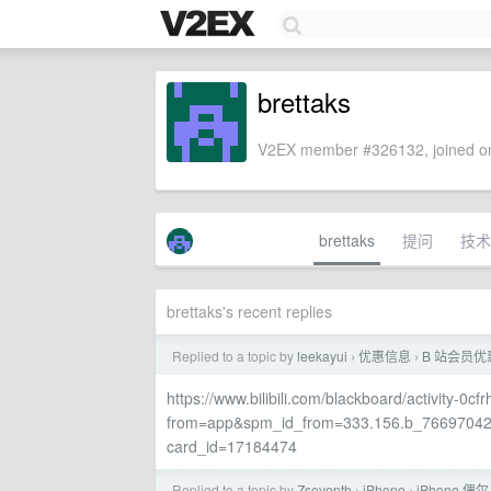
brettaks
V2EX member #326132, joined on
brettaks
提问
技术
brettaks's recent replies
Replied to a topic by
leekayui
优惠信息
B 站会员优惠
›
›
https://www.bilibili.com/blackboard/activity-0cf
from=app&spm_id_from=333.156.b_76697042
card_id=17184474
Replied to a topic by
Zseventh
iPhone
iPhone