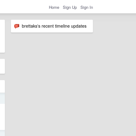
Home
Sign Up
Sign In
brettaks's recent timeline updates
1
0