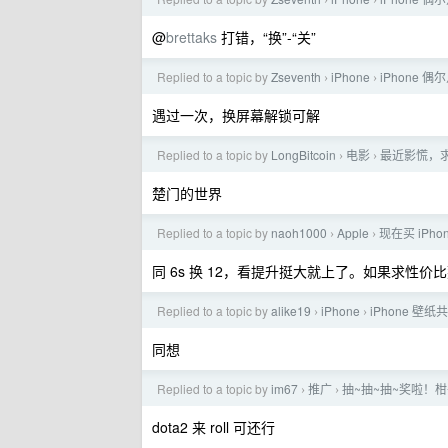
›
›
@
brettaks
打错，“换”-“关”
Replied to a topic by
Zseventh
iPhone
iPhone
›
›
遇过一次，换屏幕解锁可解
Replied to a topic by
LongBitcoin
电影
最近影慌，
›
›
楚门的世界
Replied to a topic by
naoh1000
Apple
现在买 iPho
›
›
同 6s 换 12，看提升挺大就上了。如果求性价比那
Replied to a topic by
alike19
iPhone
iPhone 
›
›
同想
Replied to a topic by
im67
推广
抽~抽~抽~奖啦！
›
›
dota2 来 roll 可还行