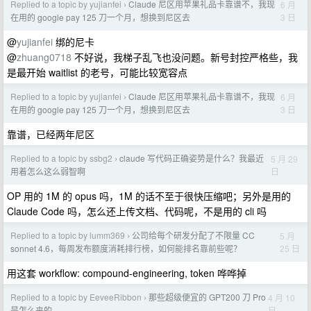
Replied to a topic by yujianfei
Claude 尼区用苹果礼品卡靠谱不，我现
6 月
›
3 日
在用的 google pay 125 刀一个月，想换到尼区去
@
yujianfei
绑的尼卡
@
zhuang0718
不好说，我梯子乱飞也没问题。新号封控严格些，我
是最开始 waitlist 的老号，可能比较宽容点
Replied to a topic by yujianfei
Claude 尼区用苹果礼品卡靠谱不，我现
6 月
›
3 日
在用的 google pay 125 刀一个月，想换到尼区去
靠谱，已经两年尼区
Replied to a topic by ssbg2
claude 写代码正确姿势是什么？我最近
5 月 29
›
日
用着怎么这么弱智啊
OP 用的 1M 的 opus 吗，1M 的话不至于很快压缩吧；另外是用的
Claude Code 吗，怎么还上传文档、代码呢，不是用的 cli 吗
Replied to a topic by lumm369
公司给每个研发分配了不限量 CC
5 月
›
25 日
sonnet 4.6，每周发布额度消耗排行榜，如何能排名靠前些呢？
用这套 workflow: compound-engineering, token 哗哗掉
Replied to a topic by EeveeRibbon
那些超级便宜的 GPT200 刀 Pro
4 月 10
›
日
是怎么来的