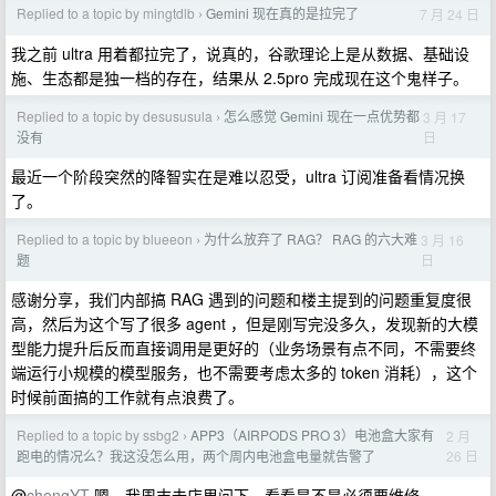
Replied to a topic by mingtdlb
Gemini 现在真的是拉完了
7 月 24 日
›
我之前 ultra 用着都拉完了，说真的，谷歌理论上是从数据、基础设
施、生态都是独一档的存在，结果从 2.5pro 完成现在这个鬼样子。
Replied to a topic by desususula
怎么感觉 Gemini 现在一点优势都
3 月 17
›
日
没有
最近一个阶段突然的降智实在是难以忍受，ultra 订阅准备看情况换
了。
Replied to a topic by blueeon
为什么放弃了 RAG？ RAG 的六大难
3 月 16
›
日
题
感谢分享，我们内部搞 RAG 遇到的问题和楼主提到的问题重复度很
高，然后为这个写了很多 agent ，但是刚写完没多久，发现新的大模
型能力提升后反而直接调用是更好的（业务场景有点不同，不需要终
端运行小规模的模型服务，也不需要考虑太多的 token 消耗），这个
时候前面搞的工作就有点浪费了。
Replied to a topic by ssbg2
APP3（AIRPODS PRO 3）电池盒大家有
2 月
›
26 日
跑电的情况么？我这没怎么用，两个周内电池盒电量就告警了
@
chengYT
嗯，我周末去店里问下，看看是不是必须要维修