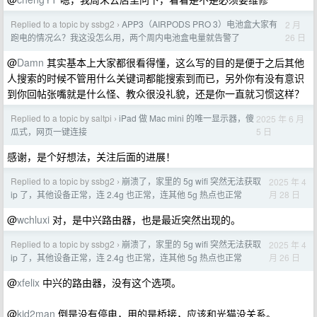
Replied to a topic by ssbg2
APP3（AIRPODS PRO 3）电池盒大家有
2 月
›
26 日
跑电的情况么？我这没怎么用，两个周内电池盒电量就告警了
@
Damn
其实基本上大家都很看得懂，这么写的目的是便于之后其他
人搜索的时候不管用什么关键词都能搜索到而已，另外你有没有意识
到你回帖张嘴就是什么怪、教众很没礼貌，还是你一直就习惯这样？
Replied to a topic by saltpi
iPad 做 Mac mini 的唯一显示器，傻
2025 年 6 月
›
5 日
瓜式，网页一键连接
感谢，是个好想法，关注后面的进展！
Replied to a topic by ssbg2
崩溃了，家里的 5g wifi 突然无法获取
2025 年 4
›
月 28 日
ip 了，其他设备正常，连 2.4g 也正常，连其他 5g 热点也正常
@
wchluxi
对，是中兴路由器，也是最近突然出现的。
Replied to a topic by ssbg2
崩溃了，家里的 5g wifi 突然无法获取
2025 年 4
›
月 26 日
ip 了，其他设备正常，连 2.4g 也正常，连其他 5g 热点也正常
@
xfelix
中兴的路由器，没有这个选项。
@
kid2man
倒是没有停电，用的是桥接，应该和光猫没关系。