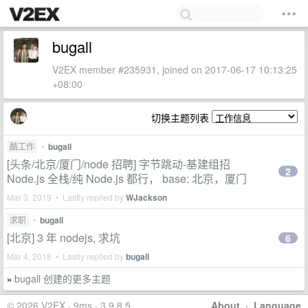
bugall
V2EX member #235931, joined on 2017-06-17 10:13:25
+08:00
切换主题列表
酷工作
•
bugall
[头条/北京/厦门/node 招聘] 字节跳动-基建组招
2
Node.js 全栈/纯 Node.js 都行， base: 北京，厦门
Mar 3, 2019 • Lastly replied by
WJackson
求职
•
bugall
[北京] 3 年 nodejs, 求坑
6
Mar 4, 2018 • Lastly replied by
bugall
bugall 创建的更多主题
»
© 2026 V2EX · 9ms · 3.9.8.5
About
·
Language