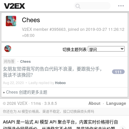
Chees
V2EX member #395663, joined on 2019-03-27 11:26:12
+08:00
切换主题列表
问与答
•
Chees
女朋友觉得我写的告白代码不浪漫，要跟我分手，
111
我该不该挽回？
Aug 22, 2020 • Lastly replied by
Hoboo
Chees 创建的更多主题
»
© 2026 V2EX · 11ms · 3.9.8.5
About
·
Language
你还在为 AI 模型价格高、渠道不稳定、接口切换麻烦头疼吗
A6API 是一站式 AI 模型 API 聚合平台，内置实时价格排行自
›
动筛选全网最低价，丝滑稳定不卡顿，简易操作省去比价繁