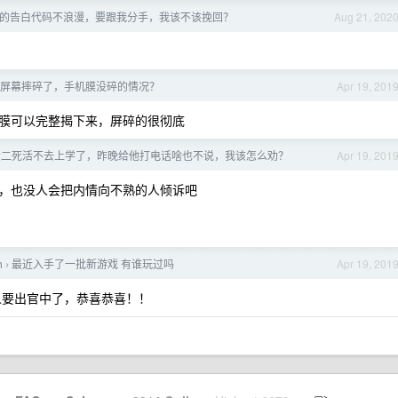
的告白代码不浪漫，要跟我分手，我该不该挽回？
Aug 21, 202
屏幕摔碎了，手机膜没碎的情况？
Apr 19, 201
膜可以完整揭下来，屏碎的很彻底
大二死活不去上学了，昨晚给他打电话啥也不说，我该怎么劝？
Apr 19, 201
，也没人会把内情向不熟的人倾诉吧
h
最近入手了一批新游戏 有谁玩过吗
Apr 19, 201
›
人要出官中了，恭喜恭喜！！