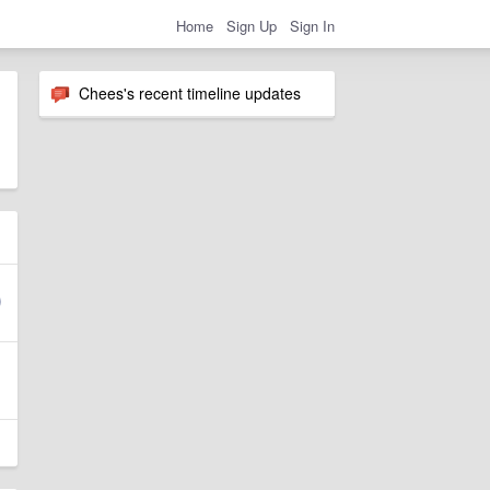
Home
Sign Up
Sign In
Chees's recent timeline updates