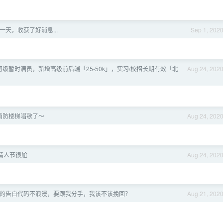
一天，收获了好消息...
Sep 1, 202
级暂时满员，新增高级前后端「25-50k」，实习/校招长期有效「北
Aug 24, 202
消防楼梯唱歌了～
Aug 24, 202
情人节很尬
Aug 24, 202
的告白代码不浪漫，要跟我分手，我该不该挽回？
Aug 21, 202