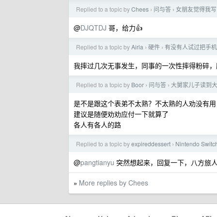
Replied to a topic by
Chees
问与答
女朋友觉得我写
›
›
@
DJQTDJ
哥，给力👍
Replied to a topic by
Airla
硬件
有没有人试过把手机
›
›
我摔过几次无事发生，同事的一次性摔得粉碎，
Replied to a topic by
Boor
问与答
大舅家儿子读到
›
›
是不是跟这个表弟不太熟？不太熟的人劝没有用
建议是随便劝劝应付一下就算了
各人有各人的路
Replied to a topic by
expireddessert
Nintendo Switc
›
@
pangtianyu
突然想起来，回复一下，八方旅
More replies by Chees
»