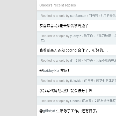
Chees's recent replies
Replied to a topic by
sanSansan
问与答
8 月的最后
›
›
恭喜恭喜..我也去集赞拿周边了
Replied to a topic by
yuanyiz
酷工作
「墨刀秋招」初
›
›
京」
我看到墨刀还和 coding 合作了，挺好的。。
Replied to a topic by
d1n910
问与答
以后不能再在
›
›
@
baiduyixia
赞同！
Replied to a topic by
fluicvkid
问与答
感觉七夕或者
›
›
学我写代码吧..然后就会被分手👋
Replied to a topic by
Chees
问与答
女朋友觉得我写
›
›
@
g5hdyd
生活除了工作，还有日子。