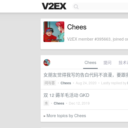
Chees
V2EX member #395663, joined on
Chees
提问
技术
女朋友觉得我写的告白代码不浪漫，要跟
问与答
•
Chees
•
Aug 24, 2020
• Lastly replied by
双 12 薅羊毛活动 GKD
水
•
Chees
•
Dec 12, 2019
More topics by Chees
»