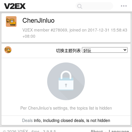
ChenJinluo
V2EX member #278069, joined on 2017-12-31 15:58:43
+08:00
切换主题列表
Per ChenJinluo's settings, the topics list is hidden
Deals
info, including closed deals, is not hidden
© 2026 V2EX · 6ms · 3.9.8.5
About
·
Language