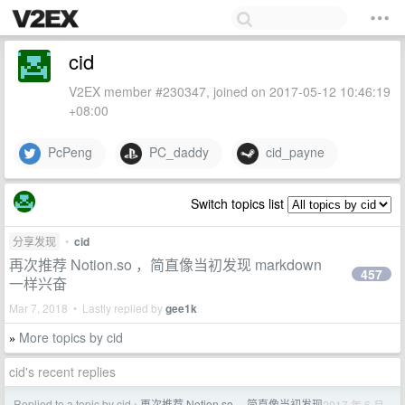
cid
V2EX member #230347, joined on 2017-05-12 10:46:19
+08:00
PcPeng
PC_daddy
cid_payne
Switch topics list
分享发现
•
cid
再次推荐 Notion.so ，简直像当初发现 markdown
457
一样兴奋
Mar 7, 2018 • Lastly replied by
gee1k
More topics by cid
»
cid's recent replies
Replied to a topic by cid
再次推荐 Notion.so ，简直像当初发现
2017 年 6 月