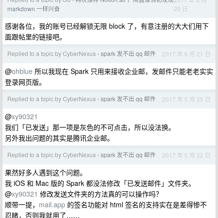
›
29 日
markdown 一样兴奋
感谢各位，我的账号已经解锁无限 block 了，有意注册的大大们用下
面跟帖里的链接吧。
Replied to a topic by CyberNexus
spark 发不出 qq 邮件
2017 年 6 月 21 日
›
@
ohblue
所以我现在 Spark 只用来接收企业邮，发邮件只能老老实实
登录网页版。
Replied to a topic by CyberNexus
spark 发不出 qq 邮件
2017 年 5 月 25 日
›
@
xy90321
我们「已发送」那一项是灰色的不可点击，所以没法换。
另外我出问题的其实是腾讯企业邮。
Replied to a topic by CyberNexus
spark 发不出 qq 邮件
2017 年 5 月 22 日
›
果然好多人遇到这个问题。
我 iOS 和 Mac 版的 Spark 都没法修改「已发送邮件」文件夹。
@
xy90321
修改发送文件夹的方法真的可以操作吗？
顺带一提，
mail.app
的签名功能对 html 签名的支持实在是差得惨不
忍睹，否则我就用了……