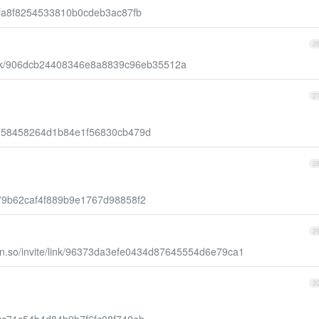
f11cfa8f8254533810b0cdeb3ac87fb
2
e/link/906dcb24408346e8a8839c96eb35512a
2
78c8758458264d1b84e1f56830cb479d
2
05b79b62caf4f889b9e1767d98858f2
2
ion.so/invite/link/96373da3efe0434d87645554d6e79ca1
3