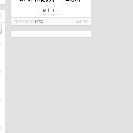
马上开卡
Promoted by
rdvcc
PRO
1
2
3
4