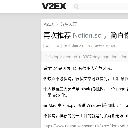
V2EX
分享发现
›
再次推荐
Notion.so
，简直像
cid
·
Jun 29, 2017
· 45599 views
This topic created in 3327 days ago, the inf
说“再次”是因为已经有很多人推荐过啦。
优缺点不必多说，很多文章可以看到，比如 某
个人觉得最大亮点是 block 的概念，一个 pa
非常 web 化。
有 Mac 桌面 app，听说 Window 版也刚
不多说，推荐的另一个目的就是为了解锁无限 b
https://www.notion.so/invite/link/37c5fd8ea