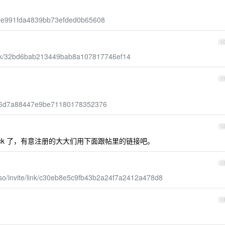
d6c5e991fda4839bb73efded0b65608
1
/link/32bd6bab213449bab8a107817746ef14
1
f736c6d7a88447e9be71180178352376
1
ock 了，有意注册的大大们用下面跟帖里的链接吧。
1
.so/invite/link/c30eb8e5c9fb43b2a24f7a2412a478d8
1