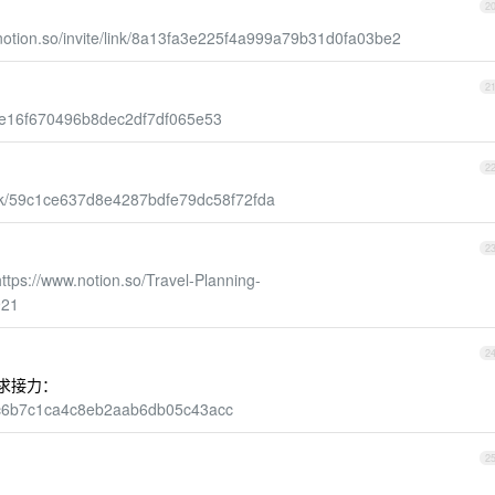
2
notion.so/invite/link/8a13fa3e225f4a999a79b31d0fa03be2
2
f093e16f670496b8dec2df7df065e53
2
/link/59c1ce637d8e4287bdfe79dc58f72fda
2
https://www.notion.so/Travel-Planning-
921
2
，求接力：
0b9ac6b7c1ca4c8eb2aab6db05c43acc
2