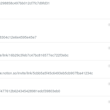
a393298858c497bb012cf7fc7d9fd31
5f6e8304c12e6e4595e45e7
vite/link/16b29c3feb7c47bc816577ec722f3ebc
ww.notion.so/invite/link/5cbb5a5f45c6493eb5cb907fba41234c
link/f477612b624345428981edcf39803eb0