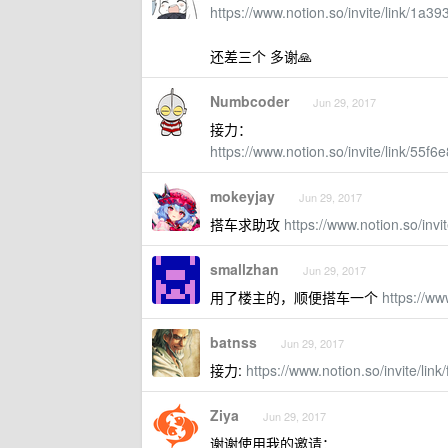
https://www.notion.so/invite/link/1
还差三个 多谢🙏
Numbcoder
Jun 29, 2017
接力：
https://www.notion.so/invite/link/5
mokeyjay
Jun 29, 2017
搭车求助攻
https://www.notion.so/in
smallzhan
Jun 29, 2017
用了楼主的，顺便搭车一个
https://w
batnss
Jun 29, 2017
接力:
https://www.notion.so/invite/
Ziya
Jun 29, 2017
谢谢使用我的邀请：