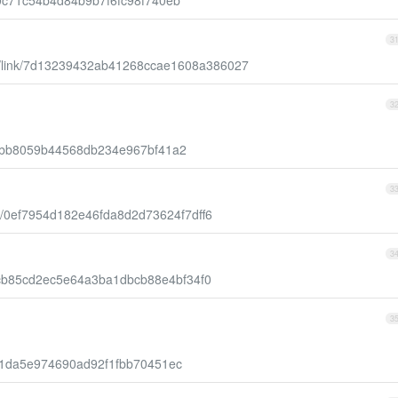
d400c71c54b4d84b9b7f6fc98f740eb
3
ite/link/7d13239432ab41268ccae1608a386027
3
dbe1bb8059b44568db234e967bf41a2
3
link/0ef7954d182e46fda8d2d73624f7dff6
3
ink/cb85cd2ec5e64a3ba1dbcb88e4bf34f0
3
32b51da5e974690ad92f1fbb70451ec