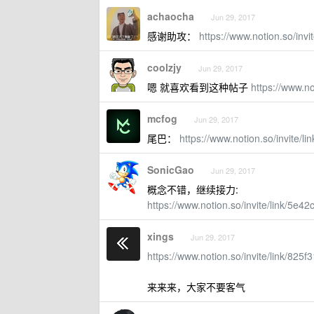
achaocha
Jun 29, 2017
感谢助攻：
https://www.notion.so/in
coolzjy
Jun 29, 2017
嗯 就喜欢看到这种帖子
https://www.n
mcfog
Jun 29, 2017
尾巴：
https://www.notion.so/invite
SonicGao
Jun 29, 2017
概念不错，继续接力:
https://www.notion.so/invite/link/5
xings
Jun 29, 2017
https://www.notion.so/invite/link/8
来来来，大家不要客气