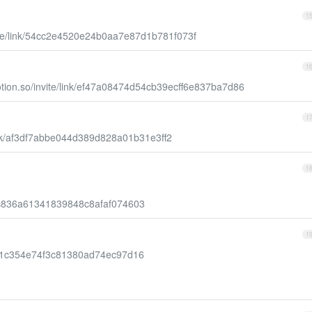
1
vite/link/54cc2e4520e24b0aa7e87d1b781f073f
1
otion.so/invite/link/ef47a08474d54cb39ecff6e837ba7d86
1
/link/af3df7abbe044d389d828a01b31e3ff2
1
e42c836a61341839848c8afaf074603
1
25f31c354e74f3c81380ad74ec97d16