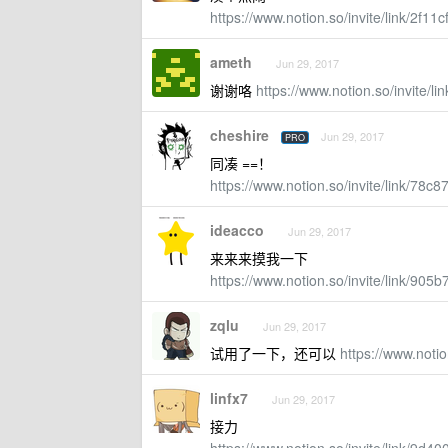
https://www.notion.so/invite/link/2
ameth
Jun 29, 2017
谢谢咯
https://www.notion.so/invit
cheshire
Jun 29, 2017
PRO
同凑 ==！
https://www.notion.so/invite/link/
ideacco
Jun 29, 2017
来来来摸我一下
https://www.notion.so/invite/link/9
zqlu
Jun 29, 2017
试用了一下，还可以
https://www.not
linfx7
Jun 29, 2017
接力