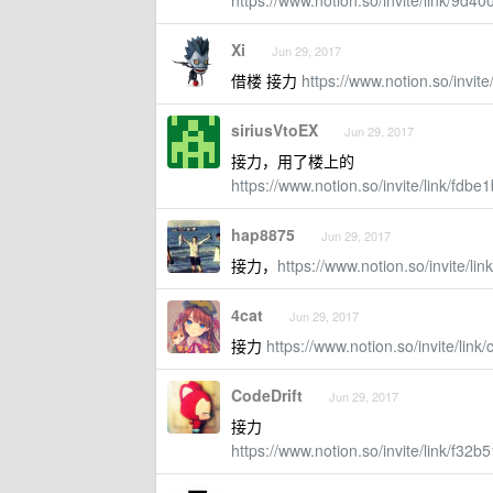
https://www.notion.so/invite/link/9
Xi
Jun 29, 2017
借楼 接力
https://www.notion.so/inv
siriusVtoEX
Jun 29, 2017
接力，用了楼上的
https://www.notion.so/invite/link/f
hap8875
Jun 29, 2017
接力，
https://www.notion.so/invite/
4cat
Jun 29, 2017
接力
https://www.notion.so/invite/l
CodeDrift
Jun 29, 2017
接力
https://www.notion.so/invite/link/f