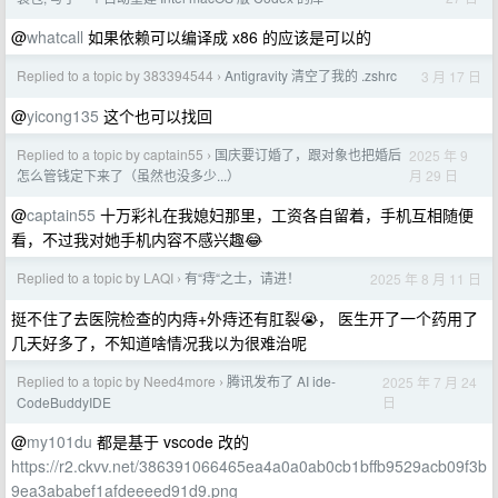
@
whatcall
如果依赖可以编译成 x86 的应该是可以的
Replied to a topic by 383394544
Antigravity 清空了我的 .zshrc
3 月 17 日
›
@
yicong135
这个也可以找回
Replied to a topic by captain55
国庆要订婚了，跟对象也把婚后
2025 年 9
›
月 29 日
怎么管钱定下来了（虽然也没多少...）
@
captain55
十万彩礼在我媳妇那里，工资各自留着，手机互相随便
看，不过我对她手机内容不感兴趣😂
Replied to a topic by LAQI
有“痔“之士，请进！
2025 年 8 月 11 日
›
挺不住了去医院检查的内痔+外痔还有肛裂😭， 医生开了一个药用了
几天好多了，不知道啥情况我以为很难治呢
Replied to a topic by Need4more
腾讯发布了 AI ide-
2025 年 7 月 24
›
日
CodeBuddyIDE
@
my101du
都是基于 vscode 改的
https://r2.ckvv.net/386391066465ea4a0a0ab0cb1bffb9529acb09f3b
9ea3ababef1afdeeeed91d9.png