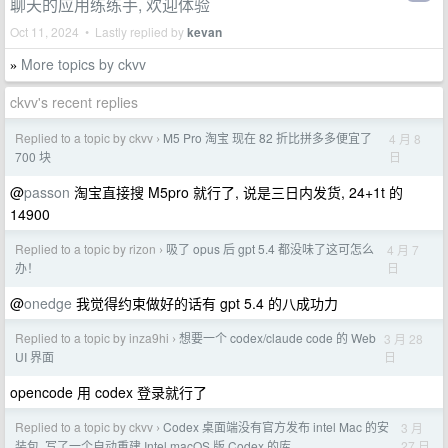
聊天的应用练练手, 欢迎体验
Oct 11, 2024 • Lastly replied by
kevan
More topics by ckvv
»
ckvv's recent replies
Replied to a topic by ckvv
M5 Pro 淘宝 现在 82 折比拼多多便宜了
4 月 8
›
日
700 块
@
passon
淘宝直接搜 M5pro 就行了, 说是三日内发货, 24+1t 的
14900
Replied to a topic by rizon
吸了 opus 后 gpt 5.4 都没味了这可怎么
4 月 7
›
日
办！
@
onedge
我觉得约束做好的话有 gpt 5.4 的八成功力
Replied to a topic by inza9hi
想要一个 codex/claude code 的 Web
3 月 28
›
日
UI 界面
opencode 用 codex 登录就行了
Replied to a topic by ckvv
Codex 桌面端没有官方发布 intel Mac 的安
3 月
›
27 日
装包, 写了一个自动重建 Intel macOS 版 Codex 的库