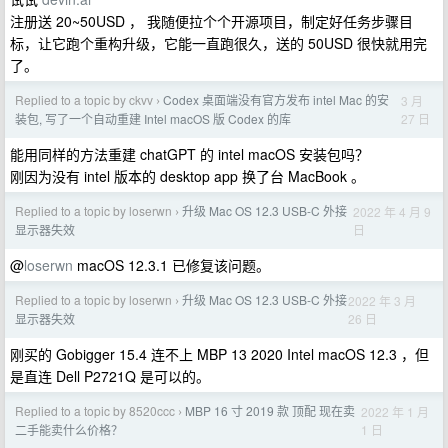
注册送 20~50USD ， 我随便拉个个开源项目，制定好任务步骤目
标，让它跑个重构升级，它能一直跑很久，送的 50USD 很快就用完
了。
Replied to a topic by ckvv
Codex 桌面端没有官方发布 intel Mac 的安
3 月
›
27 日
装包, 写了一个自动重建 Intel macOS 版 Codex 的库
能用同样的方法重建 chatGPT 的 intel macOS 安装包吗？
刚因为没有 intel 版本的 desktop app 换了台 MacBook 。
Replied to a topic by loserwn
升级 Mac OS 12.3 USB-C 外接
2022 年 4 月 9
›
日
显示器失效
@
loserwn
macOS 12.3.1 已修复该问题。
Replied to a topic by loserwn
升级 Mac OS 12.3 USB-C 外接
2022 年 3 月
›
26 日
显示器失效
刚买的 Gobigger 15.4 连不上 MBP 13 2020 Intel macOS 12.3 ，但
是直连 Dell P2721Q 是可以的。
Replied to a topic by 8520ccc
MBP 16 寸 2019 款 顶配 现在卖
2022 年 1 月
›
1 日
二手能卖什么价格？