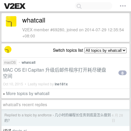
whatcall
V2EX member #69280, joined on 2014-07-29 12:35:54
+08:00
Switch topics list
macOS
•
whatcall
MAC OS EI Capitan 升级后邮件程序打开耗尽硬盘
8
空间
Oct 10, 2015 • Lastly replied by
ine181x
More topics by whatcall
»
whatcall's recent replies
Replied to a topic by andforce
几小时的编程长任务到底是怎么做到
4 月 28
›
日
的？
试试
devin.ai