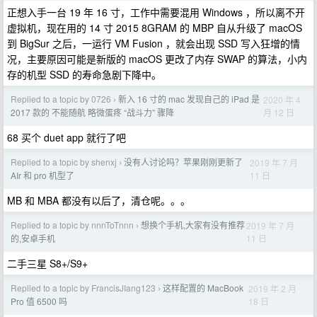
正想入手一台 19 年 16 寸，工作中需要混用 Windows ，所以离不开
虚拟机，现在用的 14 寸 2015 8GRAM 的 MBP 自从升级了 macOS
到 BigSur 之后，一运行 VM Fusion ，就会出现 SSD 写入狂增的情
况，主要原因可能是新版的 macOS 更改了内存 SWAP 的算法，小内
存的机型 SSD 的寿命急剧下降中。
Replied to a topic by 0726
新入 16 寸的 mac 发现自己的 iPad 是
2020 年 4
›
月 12 日
2017 款的 不能随航 略微蛋疼 “战斗力” 骤降
68 买个 duet app 就行了吧
Replied to a topic by shenxj
没有人讨论吗？苹果刚刚更新了
2019 年 7 月
›
11 日
AIr 和 pro 机型了
MB 和 MBA 都没有以后了，清仓呢。。。
Replied to a topic by nnnToTnnn
想换个手机,大家有没有推荐
2019 年 7 月
›
11 日
的,安卓手机
二手三星 S8+/S9+
Replied to a topic by FrancisJIang123
这样配置的 MacBook
2019 年 2 月
›
18 日
Pro 值 6500 吗