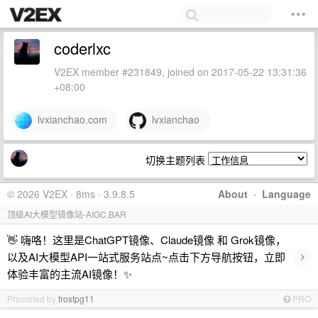
coderlxc
V2EX member #231849, joined on 2017-05-22 13:31:36
+08:00
lvxianchao.com
lvxianchao
切换主题列表
© 2026 V2EX · 8ms · 3.9.8.5
About
·
Language
顶级AI大模型镜像站-AIGC.BAR
👋 嗨咯！这里是ChatGPT镜像、Claude镜像 和 Grok镜像，
›
以及AI大模型API一站式服务站点~点击下方导航按钮，立即
体验丰富的主流AI镜像！✨
Promoted by
frostpg11
PRO