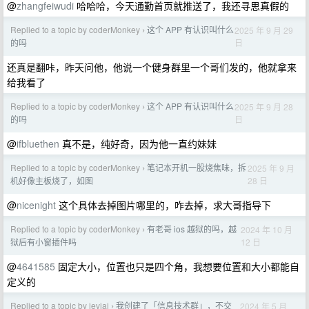
@
zhangfeiwudi
哈哈哈，今天通勤首页就推送了，我还寻思真假的
Replied to a topic by coderMonkey
这个 APP 有认识叫什么
2025 年 9 月 29
›
日
的吗
还真是翻咔，昨天问他，他说一个健身群里一个哥们发的，他就拿来
给我看了
Replied to a topic by coderMonkey
这个 APP 有认识叫什么
2025 年 9 月 28
›
日
的吗
@
ifbluethen
真不是，纯好奇，因为他一直约妹妹
Replied to a topic by coderMonkey
笔记本开机一股烧焦味，拆
2025 年 9 月
›
28 日
机好像主板烧了，如图
@
nicenight
这个具体去掉图片哪里的，咋去掉，求大哥指导下
Replied to a topic by coderMonkey
有老哥 ios 越狱的吗，越
2024 年 10 月
›
12 日
狱后有小窗插件吗
@
4641585
固定大小，位置也只是四个角，我想要位置和大小都能自
定义的
Replied to a topic by ievjai
我创建了「信息技术群」，不交
2024 年 5 月
›