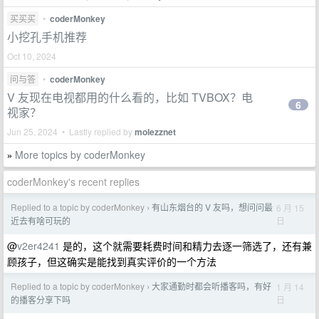
买买买
•
coderMonkey
小挖孔手机推荐
Oct 10, 2024
问与答
•
coderMonkey
V 友现在电视都用的什么看的，比如 TVBOX？电
6
视家？
Jun 25, 2024 • Lastly replied by
molezznet
More topics by coderMonkey
»
coderMonkey's recent replies
Replied to a topic by coderMonkey
有山东烟台的 V 友吗，想问问最
6 月 15
›
日
近去有啥可玩的
@
v2er4241
是的，这个就需要耗费时间和精力去逐一筛选了，还有兼
顾孩子，但这确实是能找到真实评价的一个方法
Replied to a topic by coderMonkey
大家通勤时都会听播客吗，有好
1 月 14
›
日
的播客分享下吗