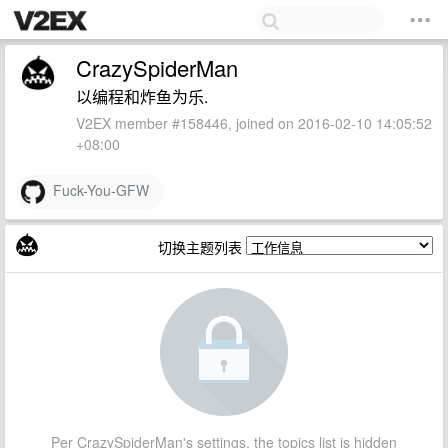
CrazySpiderMan
以编程和炸鱼为乐.
V2EX member #158446, joined on 2016-02-10 14:05:52
+08:00
Fuck-You-GFW
切换主题列表
Per CrazySpiderMan's settings, the topics list is hidden