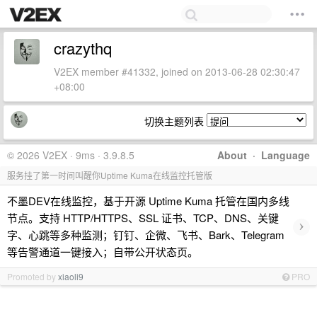
crazythq
V2EX member #41332, joined on 2013-06-28 02:30:47
+08:00
切换主题列表
© 2026 V2EX · 9ms · 3.9.8.5
About
·
Language
服务挂了第一时间叫醒你Uptime Kuma在线监控托管版
不墨DEV在线监控，基于开源 Uptime Kuma 托管在国内多线
节点。支持 HTTP/HTTPS、SSL 证书、TCP、DNS、关键
›
字、心跳等多种监测；钉钉、企微、飞书、Bark、Telegram
等告警通道一键接入；自带公开状态页。
Promoted by
xiaoli9
PRO