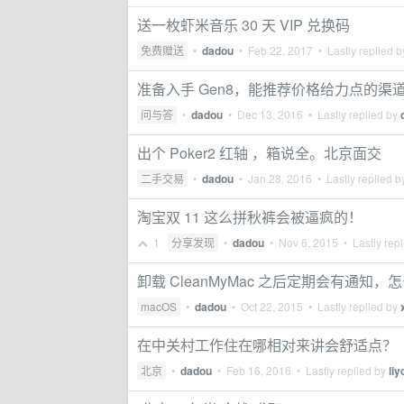
送一枚虾米音乐 30 天 VIP 兑换码
免费赠送
•
dadou
•
Feb 22, 2017
• Lastly replied 
准备入手 Gen8，能推荐价格给力点的渠
问与答
•
dadou
•
Dec 13, 2016
• Lastly replied by
出个 Poker2 红轴 ，箱说全。北京面交
二手交易
•
dadou
•
Jan 28, 2016
• Lastly replied 
淘宝双 11 这么拼秋裤会被逼疯的！
1
分享发现
•
dadou
•
Nov 6, 2015
• Lastly rep
卸载 CleanMyMac 之后定期会有通知
macOS
•
dadou
•
Oct 22, 2015
• Lastly replied by
在中关村工作住在哪相对来讲会舒适点？
北京
•
dadou
•
Feb 16, 2016
• Lastly replied by
li