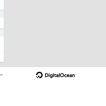
7
7
ge