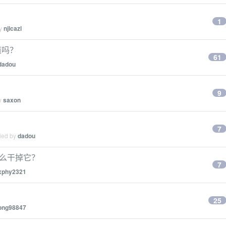
1
by
njlcazl
道吗？
61
dadou
9
by
saxon
7
lied by
dadou
，怎么干掉它？
7
xphy2321
25
yong98847