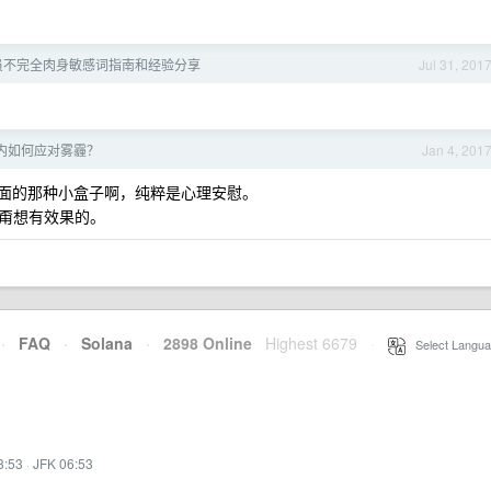
员不完全肉身敏感词指南和经验分享
Jul 31, 201
内如何应对雾霾？
Jan 4, 201
面的那种小盒子啊，纯粹是心理安慰。
甭想有效果的。
·
FAQ
·
Solana
·
2898 Online
Highest 6679
·
Select Langua
3:53
·
JFK 06:53