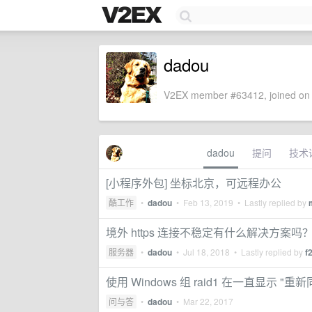
dadou
V2EX member #63412, joined on 
dadou
提问
技术
[小程序外包] 坐标北京，可远程办公
酷工作
•
dadou
•
Feb 13, 2019
• Lastly replied by
境外 https 连接不稳定有什么解决方案吗
服务器
•
dadou
•
Jul 18, 2018
• Lastly replied by
f
使用 Windows 组 raid1 在一直显示 "重
问与答
•
dadou
•
Mar 22, 2017