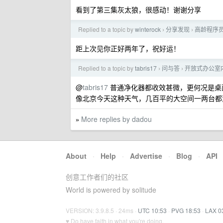
看到了第三集灰太狼，很感动！谢谢分享
Replied to a topic by
winterock
分享发现
高龄程序
›
›
距上次见你正好两年了，祝好运！
Replied to a topic by
tabris17
问与答
开放式办公室
›
›
@
tabris17
普通净化器都收效甚微，更何况是桌
像北京今天这种天气，几百平的大空间一两台都
More replies by dadou
»
About
·
Help
·
Advertise
·
Blog
·
API
创意工作者们的社区
World is powered by solitude
VERSION: 3.9.8.5 · 24ms ·
UTC 10:53
·
PVG 18:53
·
LAX 0
♥ Do have faith in what you're doing.