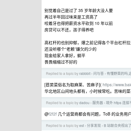
别觉着自己是过了 35 岁年龄大没人要
再过半年回过味来是工资高了
咬着牙也得把薪资水平砍到 10 年以前
房贷可以不还，孩子得养吧
高杠杆的也别抑郁，爆之前记得各个平台杠杆拉
还没听哪个“老赖”嫌欠的少的
现金给家人拿好，躺平
畏畏缩缩过不好的
Replied to a topic by
rabbbit
问与答
有懂野菜的吗,
›
›
[苣荬菜俗名为取麻莱、苦麻子](
https://www
华北地区山间地头都有，小时候常吃。苦味的菜
Replied to a topic by
dadou
服务器
境外 https
›
›
@
f2f2f
几个运营商都会有问题，ToB 的业务用
Replied to a topic by
est
分享发现
B 站联合央视出
›
›