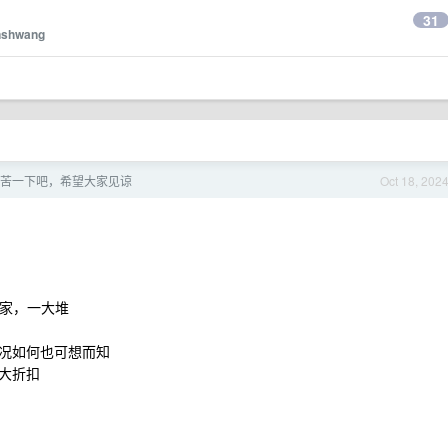
31
nshwang
苦一下吧，希望大家见谅
Oct 18, 202
专家，一大堆
况如何也可想而知
大折扣