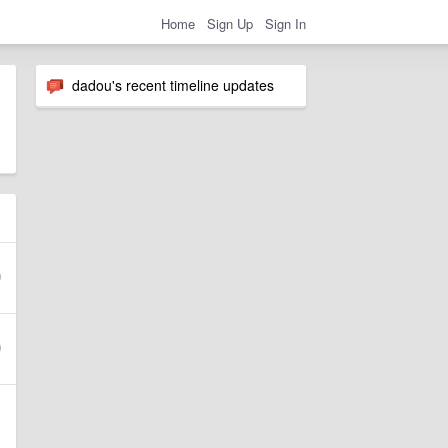
Home
Sign Up
Sign In
dadou's recent timeline updates