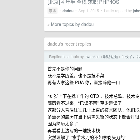
[北京] 4 年半 全栈 求职 PHP/iOS
求职
•
dadou
•
Sep 1, 2015
• Lastly replied by
joh
More topics by dadou
»
dadou's recent replies
Replied to a topic by
liwenka1
职场话题
半夜了，诉
›
›
首先不是你的问题
既不是学历差，也不是技术菜
再有人拿这些 PUA 你，直接啐他一口
40 岁上下在找工作的 CTO 、技术总监、技术
简历看不过来，“已读不回” 至少是读了
这部分人背后往往几十上百的技术团队，他们境
多漂亮的履历在当下供需失衡的状态下都会打很
因为简历太多了
再看看上边写的一堆技术栈
突然理解了 “拿手术刀的不如拿剃头刀的”