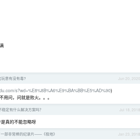
满
这玩意有没有毒?
Jun 20, 202
.baidu.com/s?wd=%E8%8B%A6%E9%BA%BB%E5%AD%90
)
不用问，问就是败火。。。
 连接不稳定有什么解决方案吗？
Jul 18, 201
户是真的不能忽略呀
了一部非常棒的纪录片——《极地》
Jan 23, 201