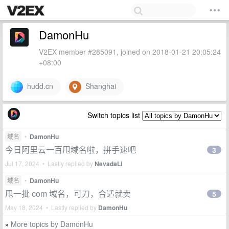
DamonHu
V2EX member #285091, joined on 2018-01-21 20:05:24
+08:00
hudd.cn
Shanghai
Switch topics list
域名
•
DamonHu
今日阿里云一百甩域名啦，拼手速吧
3
Jul 17, 2024 • Lastly replied by
NevadaLi
域名
•
DamonHu
甩一批 com 域名，可刀，合适就卖
5
May 18, 2024 • Lastly replied by
DamonHu
More topics by DamonHu
»