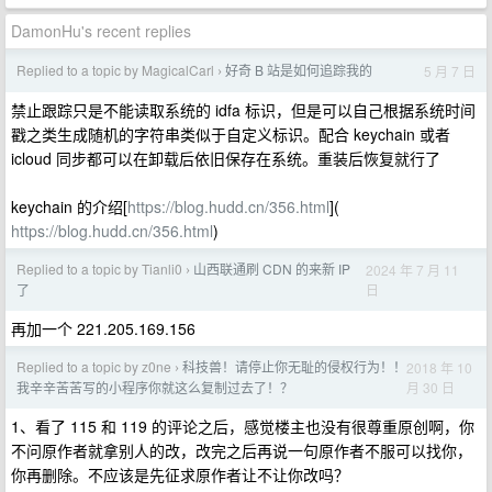
DamonHu's recent replies
Replied to a topic by MagicalCarl
好奇 B 站是如何追踪我的
5 月 7 日
›
禁止跟踪只是不能读取系统的 idfa 标识，但是可以自己根据系统时间
戳之类生成随机的字符串类似于自定义标识。配合 keychain 或者
icloud 同步都可以在卸载后依旧保存在系统。重装后恢复就行了
keychain 的介绍[
https://blog.hudd.cn/356.html
](
https://blog.hudd.cn/356.html
)
Replied to a topic by Tianli0
山西联通刷 CDN 的来新 IP
2024 年 7 月 11
›
日
了
再加一个 221.205.169.156
Replied to a topic by z0ne
科技兽！请停止你无耻的侵权行为！！
2018 年 10
›
月 30 日
我辛辛苦苦写的小程序你就这么复制过去了！？
1、看了 115 和 119 的评论之后，感觉楼主也没有很尊重原创啊，你
不问原作者就拿别人的改，改完之后再说一句原作者不服可以找你，
你再删除。不应该是先征求原作者让不让你改吗？