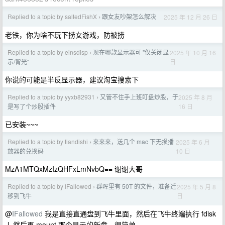
Replied to a topic by saltedFishX
跟女友吵架怎么解决
2025 年 12 月 26 日
›
老铁，你为啥不玩下捞女游戏，防被捞
Replied to a topic by einsdisp
现在哪款显示器可 "仅关闭显
2025 年 10 月 16
›
日
示/背光"
你说的可能是半反显示器，建议淘宝搜索下
Replied to a topic by yyxb82931
又管不住手上班盯盘炒股，于
2025 年 8 月
›
16 日
是写了个炒股插件
已安装~~~
Replied to a topic by tiandishi
来来来，送几个 mac 下无损播
2025 年 6 月
›
10 日
放器的兑换码
MzA1MTQxMzIzQHFxLmNvbQ== 谢谢大哥
Replied to a topic by IFallowed
群晖里有 50T 的文件，准备迁
2025 年 5 月 8
›
日
移到飞牛
@
IFallowed
我是直接直通盘到飞牛里面，然后在飞牛终端执行 fdisk
-l ,然后再 mount 那个显示的新盘，很简单