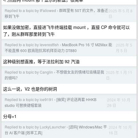
Replied to a topic by IFallowed
群晖里有 50T 的文件，准备迁
2025 年 5 月 8
›
日
移到飞牛
如果没做加密，直接进飞牛终端挂载 mount ，直接 CP 命令就可以
了，刚从群晖那里转到飞牛
Replied to a topic by leverestfish
MacBook Pro 16 寸 M2Max 能
2025 年 5
›
月 5 日
不能直推 600 欧高阻抗耳机拜亚动力 DT880
这种级别想直推，等于法拉利加 92 汽油
Replied to a topic by Canglin
不想做女友的情绪垃圾桶是我
2025 年 1 月 11
›
日
的错吗？
这么一说，V2 也是你的树洞
Replied to a topic by ice9191
[抽奖] 评论送两套 HHKB
2024 年 10 月
›
26 日
studio 可替换键帽套装
分母+1
Replied to a topic by LuckyLauncher
[送码] Windows/Mac 平
2024 年 10 月
›
16 日
台 AI 客户端 [效率工具]