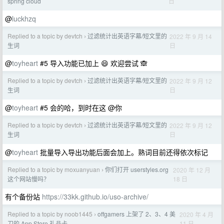
日
spring cloud
@
luckhzq
Replied to a topic by devtch
过滤统计出英语字幕/短文里的
2022 年 9 月 14
›
日
生词
@
toyheart
#5 导入功能已加上 😄 欢迎尝试 🙈
Replied to a topic by devtch
过滤统计出英语字幕/短文里的
2022 年 9 月 12
›
日
生词
@
toyheart
#5 会的哈，到时在这 @你
Replied to a topic by devtch
过滤统计出英语字幕/短文里的
2022 年 9 月 12
›
日
生词
@
toyheart
批量导入导出功能后面会加上。熟词目前还得依次标记
Replied to a topic by moxuanyuan
你们打开 userstyles.org
2020 年 12 月
›
18 日
这个网站慢吗？
有个备份站
https://33kk.github.io/uso-archive/
Replied to a topic by noob1445
offgamers 上架了 2、3、4 美
2020 年 4 月
›
11 日
刀的 App Store 礼品卡。