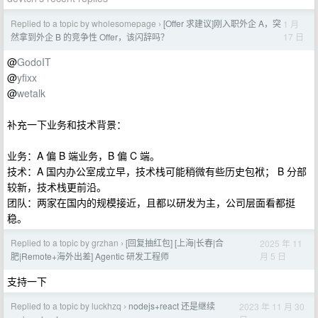
Replied to a topic by wholesomepage
[Offer 求建议]刚入职外企 A，突
1 月
›
17 日
然拿到外企 B 的竞争性 Offer，该闪辞吗？
@
GodoIT
@
yfixx
@
wetalk
补充一下业务和技术背景：
业务：A 偏 B 端业务，B 偏 C 端。
技术：A 国内办公室成立早，技术栈可能稍微有些历史包袱； B 分部
较新，技术栈更前沿。
团队：两家在国内的规模接近，且都以研发为主，公司层面看都挺
稳。
Replied to a topic by grzhan
[回复抽红包] [上海|长春|合
2025 年 11
›
月 5 日
肥|Remote+海外出差] Agentic 研发工程师
支持一下
Replied to a topic by luckhzq
nodejs+react 还是继续
2023 年 11 月 30
›