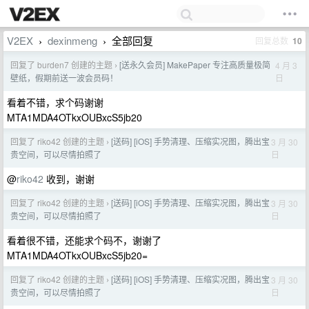
V2EX
dexinmeng
全部回复
回复总数
10
›
›
回复了 burden7 创建的主题
[送永久会员] MakePaper 专注高质量极简
4 月 3
›
日
壁纸，假期前送一波会员码！
看着不错，求个码谢谢
MTA1MDA4OTkxOUBxcS5jb20
回复了 riko42 创建的主题
[送码] [iOS] 手势清理、压缩实况图，腾出宝
3 月 30
›
日
贵空间，可以尽情拍照了
@
riko42
收到，谢谢
回复了 riko42 创建的主题
[送码] [iOS] 手势清理、压缩实况图，腾出宝
3 月 30
›
日
贵空间，可以尽情拍照了
看着很不错，还能求个码不，谢谢了
MTA1MDA4OTkxOUBxcS5jb20=
回复了 riko42 创建的主题
[送码] [iOS] 手势清理、压缩实况图，腾出宝
3 月 30
›
日
贵空间，可以尽情拍照了