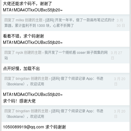
大佬还能求个码不，谢谢了
MTA1MDA4OTkxOUBxcS5jb20=
回复了 milks 创建的主题
[送码] 开发一年半，做了一款画布笔记式的计
3 月
›
30 日
算器，累计盈利不到 1300 块，心累不折腾了
看着不错，求个码谢谢
MTA1MDA4OTkxOUBxcS5jb20=
回复了 nyck 创建的主题
我开发了一个随机看 coser 妹子图集的网
3 月 27
›
日
站
点开好慢，加载不出
回复了 bingdian 创建的主题
[送码] 做了个阅读记录 App：书途
3 月 20
›
日
（Booklane），欢迎试用
MTA1MDA4OTkxOUBxcS5jb20=
求个码！感谢大佬
回复了 bingdian 创建的主题
[送码] 做了个阅读记录 App：书途
3 月 20
›
日
（Booklane），欢迎试用
1050089919@qq.com
求个码谢谢