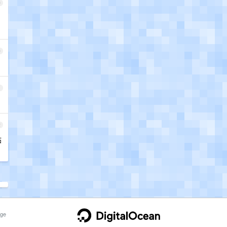
9
0
1
2
帖
ge