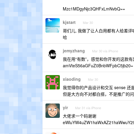
Mzc1MDgyNjc3QHFxLmNvbQ==
kjstart
Mar 30
哥们儿, 我做了让人白用都有人给差评呢
哈
jemyzhang
Mar 30 via iPhone
我在用“有数”，感觉和你开发的这款
amVteS56aGFuZ0BnbWFpbC5jb20=
xiaoding
Mar 30
我觉得你的产品设计和交互 sense 
但是大方向不对都白搭，不是推广的问
yir
Mar 31 via iPhone
大佬求一个码谢谢
eWluYW4uZW1haWxAZ21haWwuY29