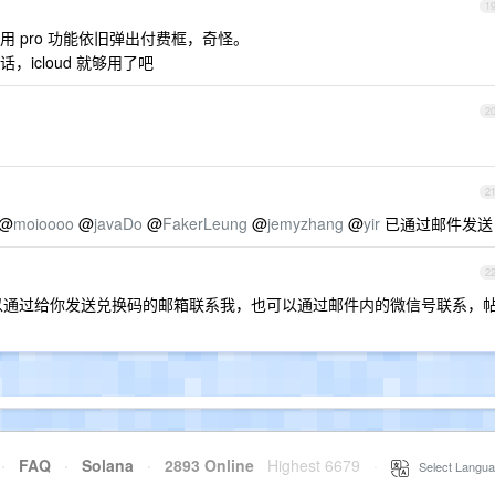
1
 pro 功能依旧弹出付费框，奇怪。
icloud 就够用了吧
2
2
@
moioooo
@
javaDo
@
FakerLeung
@
jemyzhang
@
yir
已通过邮件发送
2
以通过给你发送兑换码的邮箱联系我，也可以通过邮件内的微信号联系，
·
FAQ
·
Solana
·
2893 Online
Highest 6679
·
Select Langua