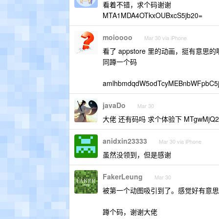
看着不错，求个码谢谢
MTA1MDA4OTkxOUBxcS5jb20=
moioooo
Mar 30 via iPhone
看了 appstore 里的动画，挺有意思
同蹲一个码
amlhbmdqdW5odTcyMEBnbWFpbC5j
javaDo
Mar 30
大佬 还有码吗 求个体验下 MTgwMjQ2N
anidxin23333
Mar 30 via iPhone
虽然没领到，但是感谢
FakerLeung
Mar 30
被第一个动图吸引到了。感觉好有意思
蹲个码，谢谢大佬