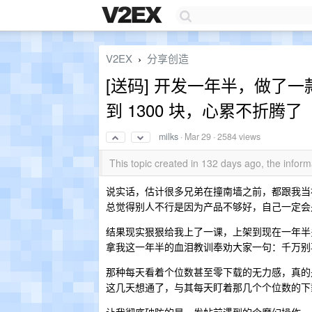
V2EX
分享创造
›
[送码] 开发一年半，做了
到 1300 块，心累不折腾了
milks
·
Mar 29
· 2584 views
This topic created in 132 days ago, the info
说实话，估计很多兄弟在撞南墙之前，都跟我当
总觉得别人不行是因为产品不够好，自己一定会
结果现实狠狠给我上了一课，上架到现在一年半多点
拿我这一年半的血泪教训奉劝大家一句：千万别再
那种每天看着个位数甚至零下载的无力感，真的
这几天想通了，与其每天盯着那几个个位数的下