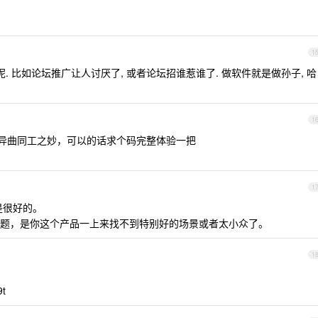
1
. 比如论坛推广让人讨厌了, 或者论坛招谁惹谁了. 做软件就是做孙子, 哈
1
有异曲同工之妙，可以的话求个码完整体验一把
1
还是很好的。
题，是你这个产品一上来找不到特别好的场景或者太小众了。
1
t