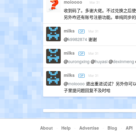
moioooo
Mar 31
收到码了。多谢大佬。不过兑换之后使用
另外咋还有账号注册功能。单纯同步的话，
milks
Mar 31
OP
@
k9982874
谢谢
milks
Mar 31
OP
@
ourongxing
@
huyasi
@
dexinmeng
milks
Mar 31
OP
@
moioooo
退出重进试试？另外你可
子里提问题回复不及时哈
About
·
Help
·
Advertise
·
Blog
·
API