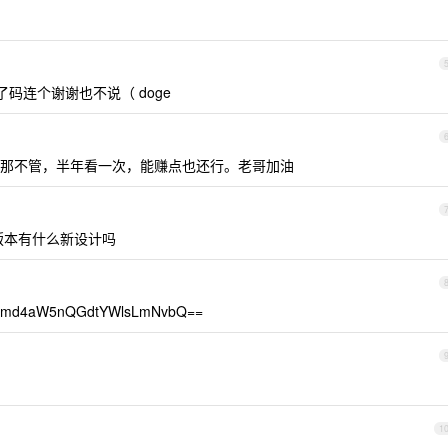
了码连个谢谢也不说（ doge
那不管，半年看一次，能赚点也还行。老哥加油
的版本有什么新设计吗
aW5nQGdtYWlsLmNvbQ==
1