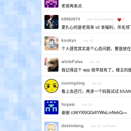
老哥再来点
k9982874
3
Mar 29 via Android
更扎心的是老哥来 v2 发福利，吊毛领
koukyo
Mar 29
个人感觉其实是个心态问题，要是放在
whileFalse
Mar 29
我记得这个 app 很早就有了，楼主
ourongxing
Mar 29
看上去还行，再求一个码我试试 b3Jvbmd4
huyasi
Mar 29
谢谢 c3l6YXl5QGdtYWlsLmNvbQ==
dexinmeng
Mar 30 via iPhone