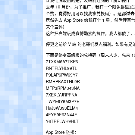
让我彻底破防的是，发帖前遇到的个魔幻操作
去年 10 月份，为了推广，我在一个限免群里发过
个赞，觉得好用可以找我拿兑换码）。这都
过去
居然先去 App Store 给我打个 1 星，然
来个差评）
这种把白嫖玩成赛博勒索的操作，我人都傻了，心
停更之前给 V 站 的老哥们发点福利。如果有
下面是终身高级版的兑换码（周末人少，先来 10
7TXKM6A7TKP6
RNTPLYHL99TL
P9LAP6PW69Y7
RMHPKAXTNL9R
MFP3RPM343NA
7XEKLYJRPFNA
TWYE9Y6M3P7E
H9J3W393ELM4
4FYR9F63N44F
Y6TRPLWH9HLT
App Store 链接：