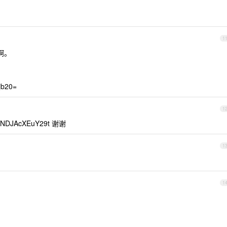
1
的啊。
b20=
1
DJAcXEuY29t 谢谢
1
1