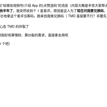
“给微信视频号(介绍 App 的)点赞送码”的消息（内容大概是辛苦大家帮
快半年了
，我突然收到个 1 星差评，原因是这人为了
现在问我要兑换码
，
后理直气壮地拿这个差评当筹码，跑来找我换兑换码（ TMD 直接要不行？非要先
态 TMD 的炸裂了
兄弟刚好有算理财、算炒股的需求，直接拿去用吧
 个吧）