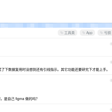
工具类
App
亏损
老哥。试了下数据复用时没想到还有引线指示。其它功能还要研究下才能上手。
，是自己 figma 做的吗？