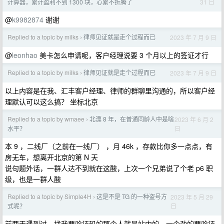
31 日
计算器，累计盈利不到 1300 块，心累不折腾了
@
k9982874
谢谢
Replied to a topic by milks
律师见证就是走个过程而已
2023 年 7 月 9 日
›
@
leonhao
美卡怎么申请呢，客户经理说要 3 个月以上的签证才行
Replied to a topic by milks
律师见证就是走个过程而已
2023 年 7 月 9 日
›
以上内容是在我、汇丰客户经理、律师的群聊里沟通的，所以客户经
理默认可以这么搞？ 坐标北京
Replied to a topic by wmaee
北漂 8 年，在普通同龄人中是啥
2023 年 6 月 2
›
日
水平？
本 9 ，二线厂（之前在一线厂） ，月 46k ，存款比你多一点点，有
房无车，想离开北京的第 N 天
说句题外话，一群人达不到就在这酸，上次一个兄弟说了个老 p6 职
级，也是一群人酸
Replied to a topic by Simple4H
这是不是 TG 的一种盗号方
2023 年 5 月 29
›
日
式呢？
前两天遇到过，找我要验证码的那个人就是站内的，一个劲的要验证