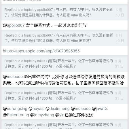
Replied to a topic by apollo007
有人在用有数 APP 吗，很久没有更新
6 月
›
13 日
了，依然觉得是最好用的计算器。有人愿意 Vibe 出来吗？
@
apollo007
留个联系方式，一起讨论功能细节
Replied to a topic by apollo007
有人在用有数 APP 吗，很久没有更新
6 月
›
13 日
了，依然觉得是最好用的计算器。有人愿意 Vibe 出来吗？
https://apps.apple.com/app/id6670525355
Replied to a topic by milks
[送码] 开发一年半，做了一款画布笔记式的
3 月
›
31 日
计算器，累计盈利不到 1300 块，心累不折腾了
@
moioooo
退出重进试试？另外你可以通过给你发送兑换码的邮箱联
系我，也可以通过邮件内的微信号联系，帖子里提问题回复不及时哈
Replied to a topic by milks
[送码] 开发一年半，做了一款画布笔记式的
3 月
›
31 日
计算器，累计盈利不到 1300 块，心累不折腾了
@
ourongxing
@
huyasi
@
dexinmeng
@
moioooo
@
javaDo
@
FakerLeung
@
jemyzhang
@
yir
已通过邮件发送
Replied to a topic by milks
[送码] 开发一年半，做了一款画布笔记式的
3 月
›