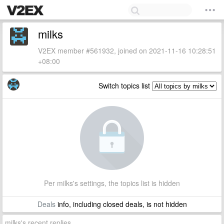
milks
V2EX member #561932, joined on 2021-11-16 10:28:51
+08:00
Switch topics list
Per milks's settings, the topics list is hidden
Deals
info, including closed deals, is not hidden
milks's recent replies