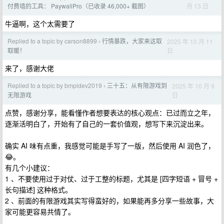
月 13 日
付费墙的工具： PaywallPro（已收录 46,000+ 截图）
牛逼啊，这个太需要了
Replied to a topic by carson8899
行情暴跌，大家来这取
2025 年 10 月 11
›
日
取暖！
来了，感谢大佬
Replied to a topic by bmpidev2019
三十五：从有限游戏到
2025 年 10 月 9
›
日
无限游戏
点赞，感谢分享，能看懂作者想要表达的核心观点：已过而立之年，
逐渐活明白了，开始有了自己的一套价值观，想写下来沉淀出来。
确实 AI 味有点重，我感觉可能是手写了一版，然后使用 AI 润色了，
😂。
有几个小建议：
1 、不要使用过于对仗、过于工整的标题，尤其是 [四字短语 + 冒号 +
长句描述] 这种格式。
2 、前面的有限游戏其实写得蛮好的，如果能再多分享一些故事，大
家可能更容易共情了。