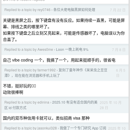
Replied to a topic by rey0746
各位大佬电脑黑屏如何处理
7 月 22 日
›
关键是黑屏之后，按下键盘有没有反应。如果持续一直黑，可能是屏
幕、排线之类的哪里坏了。
如果按下键盘之后立刻又亮起来，可能是传感器坏了，电脑误以为你
合盖了。
Replied to a topic by Awes0me
Loon 一晚上耗电 9%
7 月 8 日
›
自己 vibe coding 一个，我搞了一个，用起来挺顺手的，很省电
Replied to a topic by farmer1992
复刻了童年神作《呆呆虫之豆豆
6 月 5
›
日
潭》，现在能在浏览器和手机上玩了
不错，挺好玩的👍🏻
动效很棒啊
Replied to a topic by edinina
2025.10 有没有适合国内的美
2025 年 10 月
›
28 日
区 id 付款方式
国内的双币种信用卡就可以，类似招商 visa 那种
Replied to a topic by jasonkui328
我做了一个专门研究 App 订阅
2025 年 10
›