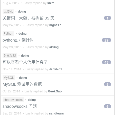
Aug 4, 2017 • Lastly replied by
sixm
无要点
•
doing
关键词：大疆，被拘留 35 天
1
May 24, 2017 • Lastly replied by
mgna17
Python
•
doing
python2.7 倒计时
29
May 29, 2016 • Lastly replied by
akring
分享发现
•
doing
可以查看个人信用信息了
43
Nov 14, 2014 • Lastly replied by
JackNo1
MySQL
•
doing
MySQL 测试用的数据
8
Oct 27, 2014 • Lastly replied by
GeekGao
shadowsocks
•
doing
shadowsocks 问题
6
Sep 27, 2014 • Lastly replied by
sandtears