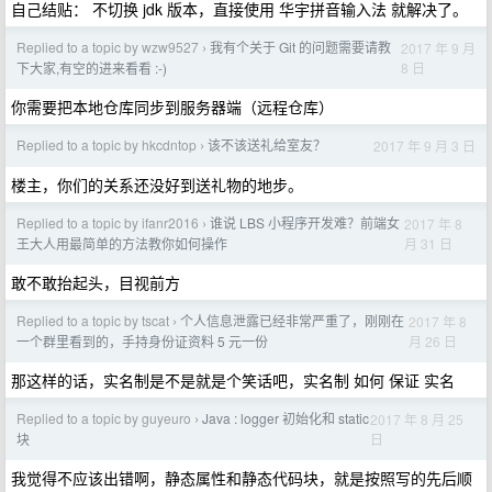
自己结贴： 不切换 jdk 版本，直接使用 华宇拼音输入法 就解决了。
Replied to a topic by wzw9527
我有个关于 Git 的问题需要请教
2017 年 9 月
›
8 日
下大家,有空的进来看看 :-)
你需要把本地仓库同步到服务器端（远程仓库）
Replied to a topic by hkcdntop
该不该送礼给室友？
2017 年 9 月 3 日
›
楼主，你们的关系还没好到送礼物的地步。
Replied to a topic by ifanr2016
谁说 LBS 小程序开发难？前端女
2017 年 8
›
月 31 日
王大人用最简单的方法教你如何操作
敢不敢抬起头，目视前方
Replied to a topic by tscat
个人信息泄露已经非常严重了，刚刚在
2017 年 8
›
月 26 日
一个群里看到的，手持身份证资料 5 元一份
那这样的话，实名制是不是就是个笑话吧，实名制 如何 保证 实名
Replied to a topic by guyeuro
Java : logger 初始化和 static
2017 年 8 月 25
›
日
块
我觉得不应该出错啊，静态属性和静态代码块，就是按照写的先后顺