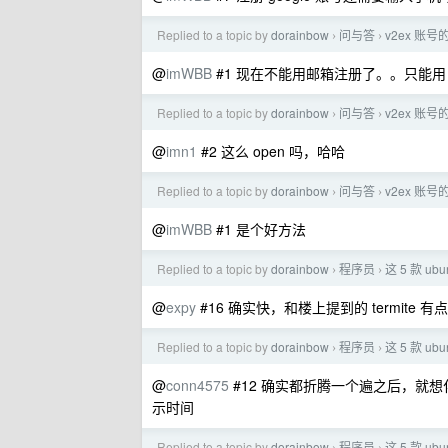
Replied to a topic by
dorainbow
问与答
v2ex 账
›
›
@
imWBB
#1 现在不能用邮箱注册了。。只能用 g
Replied to a topic by
dorainbow
问与答
v2ex 账
›
›
@
imn1
#2 这么 open 吗，哈哈
Replied to a topic by
dorainbow
问与答
v2ex 账
›
›
@
imWBB
#1 是个好方法
Replied to a topic by
dorainbow
程序员
这 5 款 
›
›
@
expy
#16 确实快，和楼上提到的 termit
Replied to a topic by
dorainbow
程序员
这 5 款 
›
›
@
conn4575
#12 确实都折腾一个遍之后，就想化繁
示时间
Replied to a topic by
dorainbow
程序员
这 5 款 