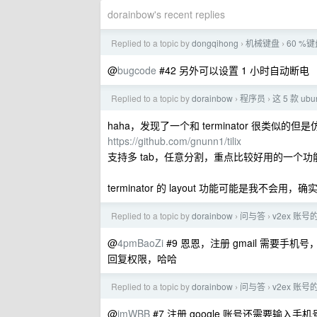
dorainbow's recent replies
Replied to a topic by
dongqihong
机械键盘
60 %键
›
›
@
bugcode
#42 另外可以设置 1 小时自动断电
Replied to a topic by
dorainbow
程序员
这 5 款 
›
›
haha，发现了一个和 terminator 很类似的但是仿
https://github.com/gnunn1/tilix
支持多 tab，任意分割，重点比较好用的一个功能是可
terminator 的 layout 功能可能是我不会用，
Replied to a topic by
dorainbow
问与答
v2ex 账
›
›
@
4pmBaoZi
#9 恩恩，注册 gmail 需要手机
回复权限，哈哈
Replied to a topic by
dorainbow
问与答
v2ex 账
›
›
@
imWBB
#7 注册 google 账号还需要输入手