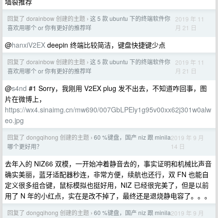
墙裂推荐
回复了 dorainbow 创建的主题
这 5 款 ubuntu 下的终端软件你
2019 年 11
›
月 21 日
喜欢用哪个 or 你有更好的推荐咩
@
hanxiV2EX
deepin 终端比较简洁，键盘快捷键少点
回复了 dorainbow 创建的主题
这 5 款 ubuntu 下的终端软件你
2019 年 11
›
月 21 日
喜欢用哪个 or 你有更好的推荐咩
@
s4nd
#1 Sorry，我刚用 V2EX plug 发不出去，不知道咋回事，图
片在微博上，
https://wx4.sinaimg.cn/mw690/007GbLPEly1g95v00xx62j301w0alw
eo.jpg
回复了 dongqihong 创建的主题
60 %键盘，国产 niz 跟 minila
2019 年 9 月
›
14 日
哪个更好用？
去年入的 NIZ66 双模，一开始冲着静音去的，事实证明和机械比声音
确实美丽，蓝牙适配器秒连，非常方便，续航也还行，双 FN 也能自
定义很多组合键，鼠标模拟也挺好用，NIZ 已经很完美了，但是以前
用了 N 年的小红点，实在是改不掉了，最终还是退烧静电容了。。。
回复了 dongqihong 创建的主题
60 %键盘，国产 niz 跟 minila
2019 年 9 月
›