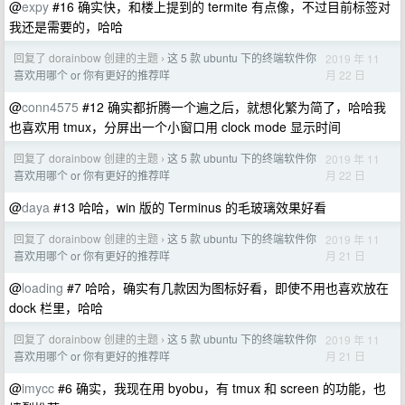
@
expy
#16 确实快，和楼上提到的 termite 有点像，不过目前标签对
我还是需要的，哈哈
回复了 dorainbow 创建的主题
这 5 款 ubuntu 下的终端软件你
2019 年 11
›
月 22 日
喜欢用哪个 or 你有更好的推荐咩
@
conn4575
#12 确实都折腾一个遍之后，就想化繁为简了，哈哈我
也喜欢用 tmux，分屏出一个小窗口用 clock mode 显示时间
回复了 dorainbow 创建的主题
这 5 款 ubuntu 下的终端软件你
2019 年 11
›
月 22 日
喜欢用哪个 or 你有更好的推荐咩
@
daya
#13 哈哈，win 版的 Terminus 的毛玻璃效果好看
回复了 dorainbow 创建的主题
这 5 款 ubuntu 下的终端软件你
2019 年 11
›
月 21 日
喜欢用哪个 or 你有更好的推荐咩
@
loading
#7 哈哈，确实有几款因为图标好看，即使不用也喜欢放在
dock 栏里，哈哈
回复了 dorainbow 创建的主题
这 5 款 ubuntu 下的终端软件你
2019 年 11
›
月 21 日
喜欢用哪个 or 你有更好的推荐咩
@
imycc
#6 确实，我现在用 byobu，有 tmux 和 screen 的功能，也