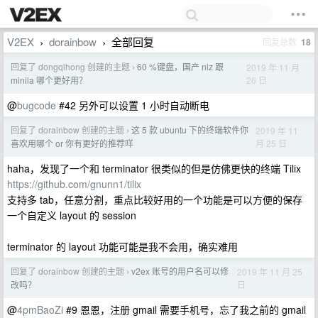
V2EX
dorainbow
全部回复
回复总数
18
›
›
回复了 dongqihong 创建的主题
60 %键盘，国产 niz 跟
2019 年 11 月
›
26 日
minila 哪个更好用？
@
bugcode
#42 另外可以设置 1 小时自动断电
回复了 dorainbow 创建的主题
这 5 款 ubuntu 下的终端软件你
2019 年 11
›
月 25 日
喜欢用哪个 or 你有更好的推荐咩
haha，发现了一个和 terminator 很类似的但是仿佛更快的终端 Tilix
https://github.com/gnunn1/tilix
支持多 tab，任意分割，重点比较好用的一个功能是可以方便的保存
一个自定义 layout 的 session
terminator 的 layout 功能可能是我不会用，确实难用
回复了 dorainbow 创建的主题
v2ex 账号的用户名可以修
2019 年 11 月 25
›
日
改吗？
@
4pmBaoZi
#9 恩恩，注册 gmail 需要手机号，忘了我之前的 gmail