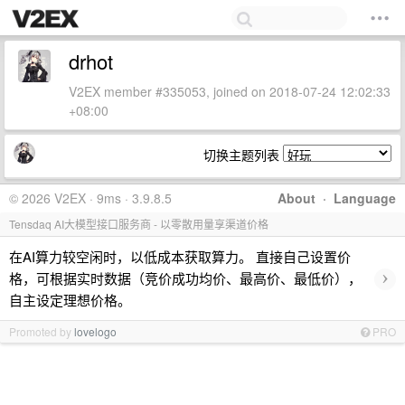
drhot
V2EX member #335053, joined on 2018-07-24 12:02:33
+08:00
切换主题列表
© 2026 V2EX · 9ms · 3.9.8.5
About
·
Language
Tensdaq AI大模型接口服务商 - 以零散用量享渠道价格
在AI算力较空闲时，以低成本获取算力。 直接自己设置价
›
格，可根据实时数据（竞价成功均价、最高价、最低价），
自主设定理想价格。
Promoted by
lovelogo
PRO