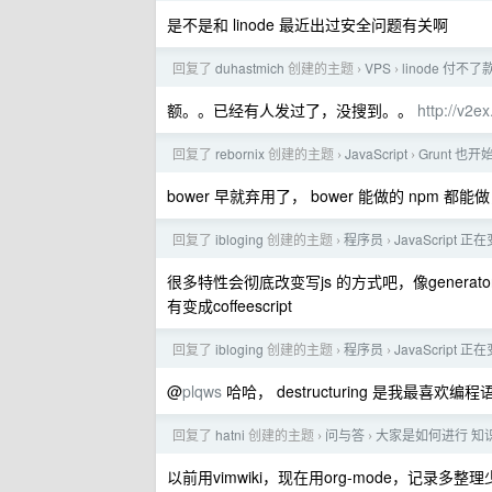
是不是和 linode 最近出过安全问题有关啊
回复了
duhastmich
创建的主题
VPS
linode 
›
›
额。。已经有人发过了，没搜到。。
http://v2e
回复了
rebornix
创建的主题
JavaScript
Grunt 也开
›
›
bower 早就弃用了， bower 能做的 npm 都
回复了
ibloging
创建的主题
程序员
JavaScript 正
›
›
很多特性会彻底改变写js 的方式吧，像generator
有变成coffeescript
回复了
ibloging
创建的主题
程序员
JavaScript 正
›
›
@
plqws
哈哈， destructuring 是我最喜欢
回复了
hatni
创建的主题
问与答
大家是如何进行 知
›
›
以前用vimwiki，现在用org-mode，记录多