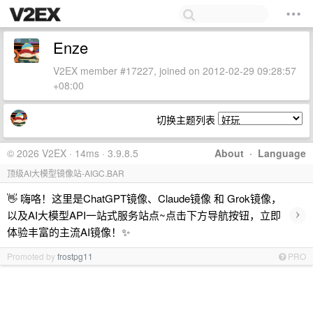
Enze
V2EX member #17227, joined on 2012-02-29 09:28:57
+08:00
切换主题列表
© 2026 V2EX · 14ms · 3.9.8.5
About
·
Language
顶级AI大模型镜像站-AIGC.BAR
👋 嗨咯！这里是ChatGPT镜像、Claude镜像 和 Grok镜像，
›
以及AI大模型API一站式服务站点~点击下方导航按钮，立即
体验丰富的主流AI镜像！✨
Promoted by
frostpg11
PRO