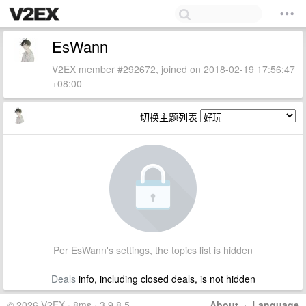
EsWann
V2EX member #292672, joined on 2018-02-19 17:56:47
+08:00
切换主题列表
Per EsWann's settings, the topics list is hidden
Deals
info, including closed deals, is not hidden
© 2026 V2EX · 8ms · 3.9.8.5
About
·
Language