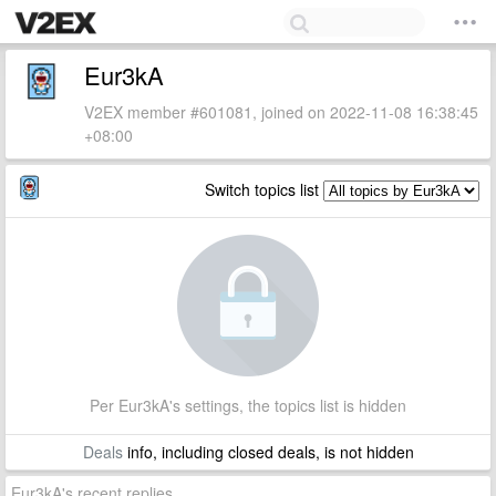
Eur3kA
V2EX member #601081, joined on 2022-11-08 16:38:45
+08:00
Switch topics list
Per Eur3kA's settings, the topics list is hidden
Deals
info, including closed deals, is not hidden
Eur3kA's recent replies