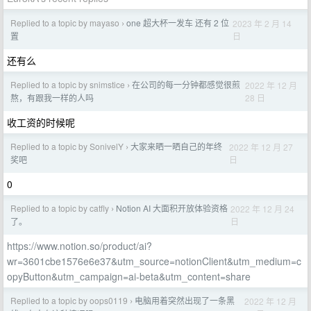
Replied to a topic by mayaso
one 超大杯一发车 还有 2 位
2023 年 2 月 14
›
日
置
还有么
Replied to a topic by snimstice
在公司的每一分钟都感觉很煎
2022 年 12 月
›
28 日
熬，有跟我一样的人吗
收工资的时候呢
Replied to a topic by SonivelY
大家来晒一晒自己的年终
2022 年 12 月 27
›
日
奖吧
0
Replied to a topic by catfly
Notion AI 大面积开放体验资格
2022 年 12 月 24
›
日
了。
https://www.notion.so/product/ai?
wr=3601cbe1576e6e37&utm_source=notionClient&utm_medium=c
opyButton&utm_campaign=ai-beta&utm_content=share
Replied to a topic by oops0119
电脑用着突然出现了一条黑
2022 年 12 月
›