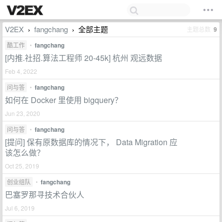
V2EX
fangchang
全部主题
主题总数
9
›
›
酷工作
•
fangchang
[内推.社招.算法工程师 20-45k] 杭州 观远数据
Feb 4, 2022
问与答
•
fangchang
如何在 Docker 里使用 bigquery？
Jun 23, 2020
问与答
•
fangchang
[提问] 保有原数据库的情况下， Data Migration 应
该怎么做？
Oct 25, 2019
创业组队
•
fangchang
巴塞罗那寻技术合伙人
Jul 6, 2019