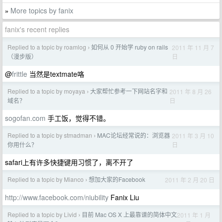
More topics by fanix
»
fanix's recent replies
Replied to a topic by roamlog
如何从 0 开始学 ruby on rails
2011 年 11 月 7
›
日
（漫步版）
@
frittle
当然是textmate咯
Replied to a topic by moyaya
大家帮忙参考一下网站名字和
2011 年 8 月 26
›
日
域名？
sogofan.com
手工饭，觉得不错。
Replied to a topic by stmadman
MAC论坛经常说的：浏览器
2011 年 3 月 10
›
日
你用什么？
safari上有许多快捷键用习惯了，离不开了
Replied to a topic by Mianco
想加大家的Facebook
2011 年 2 月 20 日
›
http://www.facebook.com/niubility
Fanix Liu
Replied to a topic by Livid
目前 Mac OS X 上最靠谱的简体中文
2011 年 1 月
›