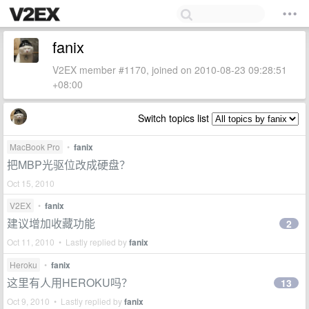
fanix
V2EX member #1170, joined on 2010-08-23 09:28:51
+08:00
Switch topics list
MacBook Pro
•
fanix
把MBP光驱位改成硬盘？
Oct 15, 2010
V2EX
•
fanix
建议增加收藏功能
2
Oct 11, 2010 • Lastly replied by
fanix
Heroku
•
fanix
这里有人用HEROKU吗？
13
Oct 9, 2010 • Lastly replied by
fanix