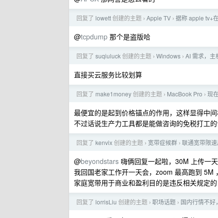
回复了
lowett
创建的主题
Apple TV
据称 apple t
›
›
@
tcpdump
那个是盗版哈
回复了
suqiuluck
创建的主题
Windows
AI 需求，主机
›
›
直接买云服务比较划算
回复了
make1money
创建的主题
MacBook Pro
现在
›
›
最便宜的是起到价格锚点的作用，这样显得中间
不过话说生产力工具都是能做咨询的免税打工的
回复了
kenvix
创建的主题
宽带症候群
联通宽带限速
›
›
@
beyondstars
嗨俩回复一起啦，30M 上传一天
我回国老家工作开一天会，zoom 最高跑到 5
家庭宽带用于商业和盈利目的是违反相关规定的
回复了
lorrisLiu
创建的主题
职场话题
国内行情不好
›
›