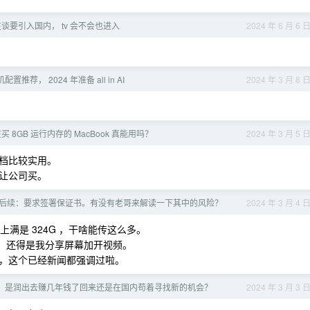
v+在谈要引入国内， tv 会不会也进入
2024 年 6 月 6 
配置推荐， 2024 年准备 all in AI
2024 年 3 月 8 
买 8GB 运行内存的 MacBook 真能用吗？
2024 年 3 月 5 
档比较实用。
让公司买。
后续：要求签署保证书。有没有老哥来解读一下其中的风险？
2024 年 3 月 4 
上满是 324G ，干啥能传这么多。
M ，还得是我分享屏幕加开视频。
，这个已经新闻都强调过啦。
，是润出去赚几年钱了回来还是在国内苟着寻找新的机会？
2024 年 3 月 3 