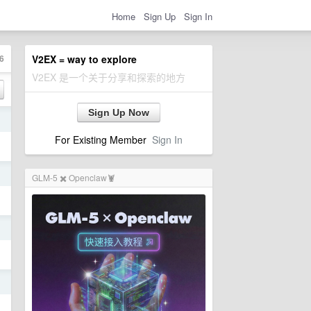
Home
Sign Up
Sign In
6
V2EX = way to explore
V2EX 是一个关于分享和探索的地方
Sign Up Now
日
For Existing Member
Sign In
日
GLM-5 ✖️ Openclaw🦞
日
日