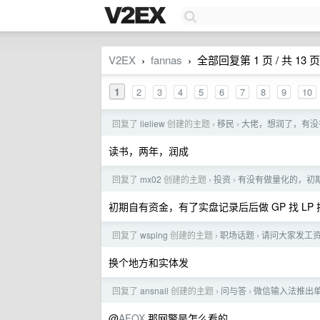
V2EX
fannas
全部回复第 1 页 / 共 13 页
›
›
1
2
3
4
5
6
7
8
9
10
回复了
lieliew
创建的主题
移民
大佬，想润了，有没
›
›
读书，两年，润成
回复了
mx02
创建的主题
投资
有没有做量化的，初
›
›
初期自有资金，有了实盘记录后后做 GP 找 L
回复了
wsping
创建的主题
职场话题
请问大家发工
›
›
换个地方和实体发
回复了
ansnail
创建的主题
问与答
微信输入法推出
›
›
@
AFOX
那网警是怎么看的