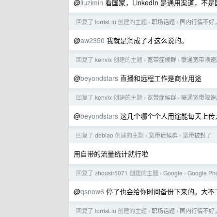
@
liuzimin
看国家，LinkedIn 是通用渠道，不
回复了
lorrisLiu
创建的主题
职场话题
国内行情不好
›
›
@
aw2350
我就是润成了才这么说的。
回复了
kenvix
创建的主题
宽带症候群
联通宽带限速
›
›
@
beyondstars
直播和远程工作是商业用途
回复了
kenvix
创建的主题
宽带症候群
联通宽带限速
›
›
@
beyondstars
这几个哪个个人用途能每天上传大
回复了
debiao
创建的主题
宽带症候群
宽带被封了
›
›
用自带的流量统计就行啦
回复了
zhousir5071
创建的主题
Google
Google 
›
›
@
qsnow6
停了也会给你时间备份下来的。大不
回复了
lorrisLiu
创建的主题
职场话题
国内行情不好
›
›