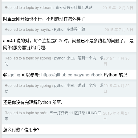
Replied to a topic by xderam
青云私有云吐槽汇总贴
2015 年 12 月 8 日
›
阿里云刚开始也不行，不知道现在怎么样了
Replied to a topic by nayihz
Python 多线程问题
2015 年 7 月 8 日
›
aec4d 说的对，每个连接是0.7s时，问题已不是多线程的问题了， 是
网络(服务器链路)问题.
Replied to a topic by zgoing
python 小白，碰到一个坑，求
2015 年 4 月 30
›
日
助
@
zgoing
可以参考:
https://github.com/qyuhen/book
Python 笔记.
Replied to a topic by zgoing
python 小白，碰到一个坑，求
2015 年 4 月 30
›
日
助
还是你没有完理解Python 所至.
Replied to a topic by hr6r
五一打算去 11 区扛条 HHKB 回
2015 年 4 月 27
›
日
来
怎么付款? 信用卡?