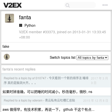
fanta
🏢
Python
V2EX member #33373, joined on 2013-01-31 13:33:45
+08:00
fake
Switch topics list
fanta's recent replies
Replied to a topic by a1310747
今天看到一个新的排序法 睡排
2017 年 3 月
›
3 日
序 真的是脑洞大开。。。
如果时钟准确，可以把睡的时间减小，秒改毫秒，微秒, ns
Replied to a topic by xderam
青云私有云吐槽汇总贴
2015 年 12 月 8 日
›
aws 做得早，有技术积累，再说一下， github 干这个有点...