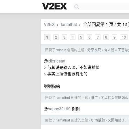
V2EX
fantathat
全部回复第 1 页 / 共 12
›
›
1
2
3
4
5
6
7
8
9
10
回复了
wisetc
创建的主题
分享发现
有人說人工智慧
›
›
@
idlerlestat
> 与其说是输入法，不如说插值
> 事实上插值也很有用的
謝謝指點
回复了
fantathat
创建的主题
推广
同桌摇头晃脑怎么
›
›
@
happy32199
谢谢
回复了
fantathat
创建的主题
职场话题
又開始搖了，
›
›