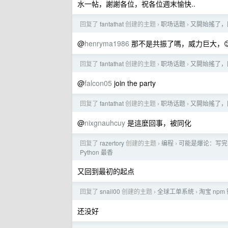
水一帖，謝謝各位，祝各位週末愉快..
回复了
fantathat
创建的主题
职场话题
又開始搖了，
›
›
@
henryma1986
那不是共振了嗎，威力巨大，
回复了
fantathat
创建的主题
职场话题
又開始搖了，
›
›
@
falcon05
join the party
回复了
fantathat
创建的主题
职场话题
又開始搖了，
›
›
@
nixgnauhcuy
是這麼回事，被同化
回复了
razertory
创建的主题
编程
可能是爆论：写完了 R
›
›
Python 最香
又回到最初的起点
回复了
snail00
创建的主题
全球工单系统
淘宝 np
›
›
还没好