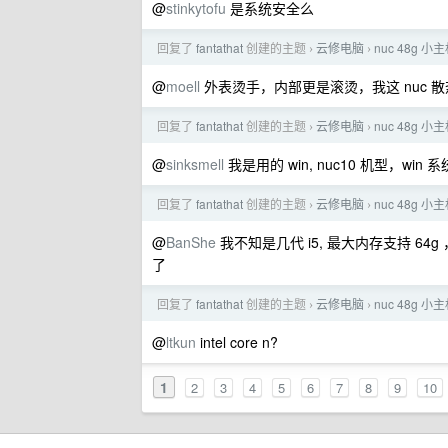
@
stinkytofu
是系统安全么
回复了
fantathat
创建的主题
云修电脑
nuc 48g 
›
›
@
moell
外表烫手，内部更是滚烫，我这 nuc 
回复了
fantathat
创建的主题
云修电脑
nuc 48g 
›
›
@
sinksmell
我是用的 win, nuc10 机型，wi
回复了
fantathat
创建的主题
云修电脑
nuc 48g 
›
›
@
BanShe
我不知是几代 i5, 最大内存支持 
了
回复了
fantathat
创建的主题
云修电脑
nuc 48g 
›
›
@
ltkun
intel core n?
1
2
3
4
5
6
7
8
9
10