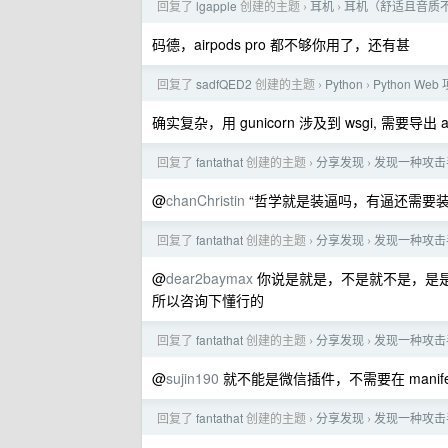
回复了
lgapple
创建的主题
耳机
耳机（舒适且音质
›
›
码德，airpods pro 都不够你用了，还有甚
回复了
sadfQED2
创建的主题
Python
Python W
›
›
确实复杂，用 gunicorn 涉及到 wsgi, 需要导出 app
回复了
fantathat
创建的主题
分享发现
发现一种攻击
›
›
@
chanChristin
“哲学就是装逼吗，有逼还需要装
回复了
fantathat
创建的主题
分享发现
发现一种攻击
›
›
@
dear2baymax
你说是就是，不是就不是，是
所以咨询下懂行的
回复了
fantathat
创建的主题
分享发现
发现一种攻击
›
›
@
sujin190
就不能是微信插件，不需要在 manife
回复了
fantathat
创建的主题
分享发现
发现一种攻击
›
›