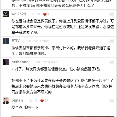
的，不然我 tm 都不知道我天天这么龟缩是为什么了
wei2629
Jun 3
4
36
你也是为社会稳定做贡献了。你这上升到爱国情怀都不为过。可
是都这么多年过去，你现在是想改变呢？还是发发牢骚，忍忍这
辈子就过去了呢。
ETiV
Jun 3 via iPhone
37
微信支付宝都有亲属卡、亲密付什么的，我给我老婆开通了这
个，每月额度拉到顶。
hxtheone
Jun 3 via iPhone
38
> 对了，每次同房都是催促我快点，怕小孩突然醒了吧。
娃都不小了吧为什么要在孩子旁边做这个? 我也是在一起十年了
每周末只要她没来大姨妈就想办法把老人孩子支走同房, 你这种
同房条件女方做不尽兴的
bigtan
Jun 3
14
39
发个图 乐呵一下