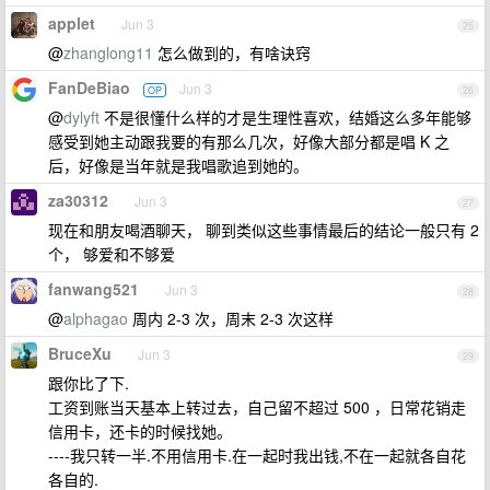
applet
Jun 3
25
@
zhanglong11
怎么做到的，有啥诀窍
FanDeBiao
Jun 3
OP
26
@
dylyft
不是很懂什么样的才是生理性喜欢，结婚这么多年能够
感受到她主动跟我要的有那么几次，好像大部分都是唱 K 之
后，好像是当年就是我唱歌追到她的。
za30312
Jun 3
27
现在和朋友喝酒聊天， 聊到类似这些事情最后的结论一般只有 2
个， 够爱和不够爱
fanwang521
Jun 3
28
@
alphagao
周内 2-3 次，周末 2-3 次这样
BruceXu
Jun 3
29
跟你比了下.
工资到账当天基本上转过去，自己留不超过 500 ，日常花销走
信用卡，还卡的时候找她。
----我只转一半.不用信用卡.在一起时我出钱,不在一起就各自花
各自的.