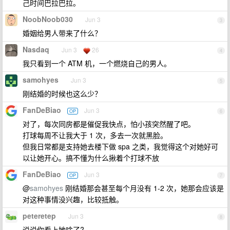
己时间巴拉巴拉。
NoobNoob030
Jun 3
3
婚姻给男人带来了什么？
Nasdaq
Jun 3
26
4
我只看到一个 ATM 机，一个燃烧自己的男人。
samohyes
Jun 3
5
刚结婚的时候也这么少？
FanDeBiao
Jun 3
OP
6
对了，每次同房都是催促我快点，怕小孩突然醒了吧。
打球每周不让我大于 1 次，多去一次就黑脸。
但我日常都是支持她去楼下做 spa 之类，我觉得这个对她好可
以让她开心。搞不懂为什么揪着个打球不放
FanDeBiao
Jun 3
OP
7
@
samohyes
刚结婚那会甚至每个月没有 1-2 次，她那会应该是
对这种事情没兴趣，比较抵触。
peteretep
Jun 3
8
说说你看上她啥了?