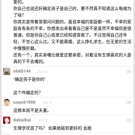
爱的。
你自己也说还好确定孩子是自己的，要不然真不知道这么龟缩为
了啥？
你其实是带着答案问问题的，虽说幸福的家庭都一样，不幸的家
庭各有各的不幸，你想发出来看看自己是不是虽然不幸福但是很
普通，但是你自己心底里已经知道答案了。不过觉得自己还年
轻，不甘心这么过。又不能离婚，这么挣扎求生，在无爱的生活
中慢慢折磨。
还有一个，其实亲嘴比做爱还要亲密，对着没有生理喜欢的人是
真的下不去嘴的。
nb85144
Jun 3
75
“确定孩子是你的”
这个咋确定的？
usauk1998
Jun 3
76
这根本就不是夫妻。
dabaibai
Jun 3
77
生理学厌恶了吗？ 如果她碰到更好的 会跑