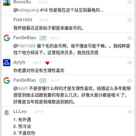
BruceXu
Jun 3
19
@
kobeguang
#16 你是我在这个站见到最龟的...
Fish1024
Jun 3
20
我怀疑最近这些帖子都是来骗金币的。
FanDeBiao
Jun 3
OP
21
@
Fish1024
骗个毛的金币啊，我不懂金币能干嘛。。我纯粹是
找个地方倾诉下，这里程序员多，我找找灵感
dylyft
Jun 3
1
22
你老婆对你没有生理性喜欢
FanDeBiao
Jun 3
OP
23
@
dylyft
不是很懂什么样的才是生理性喜欢，结婚这么多年能够
感受到她主动跟我要的有那么几次，好像大部分都是唱 K 了，
好像是当年就是我唱歌追到她的。
LLLeo
Jun 3
24
1. 有外遇
2. 性冷淡
3. 不喜欢你