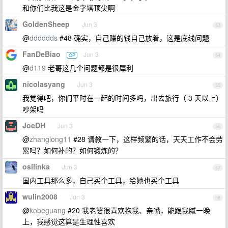
和你们比我这是金字塔顶尖啊
GoldenSheep
Jun 3
53
@
dddddds
#48 确实，自己赚的钱自己放着，这是底线问题
FanDeBiao
Jun 3
OP
54
@
d119
老哥这几个问题都是很犀利
nicolasyang
Jun 3
55
我觉得吧，你们平时在一起的时间多吗，出去旅行（ 3 天以上）
吵架吗
JoeDH
Jun 3
56
@
zhanglong11
#28 请教一下，这样频繁的话，天天工作不会劳
累吗？如何补的？如何锻炼的？
osilinka
Jun 3
57
国内工具那么多，自己买个工具，给她也买个工具
wulin2008
Jun 3
58
@
kobeguang
#20 我老婆很喜欢抱我、亲嘴，能跟我腻一晚
上，我感觉这算是生理性喜欢