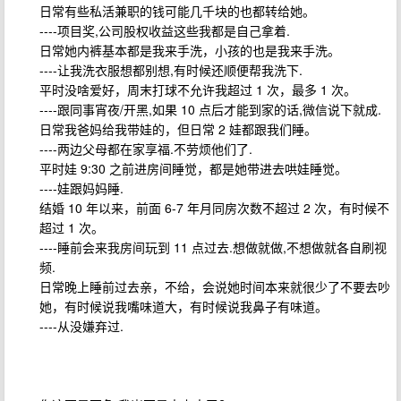
日常有些私活兼职的钱可能几千块的也都转给她。
----项目奖,公司股权收益这些我都是自己拿着.
日常她内裤基本都是我来手洗，小孩的也是我来手洗。
----让我洗衣服想都别想,有时候还顺便帮我洗下.
平时没啥爱好，周末打球不允许我超过 1 次，最多 1 次。
----跟同事宵夜/开黑,如果 10 点后才能到家的话,微信说下就成.
日常我爸妈给我带娃的，但日常 2 娃都跟我们睡。
----两边父母都在家享福.不劳烦他们了.
平时娃 9:30 之前进房间睡觉，都是她带进去哄娃睡觉。
----娃跟妈妈睡.
结婚 10 年以来，前面 6-7 年月同房次数不超过 2 次，有时候不
超过 1 次。
----睡前会来我房间玩到 11 点过去.想做就做,不想做就各自刷视
频.
日常晚上睡前过去亲，不给，会说她时间本来就很少了不要去吵
她，有时候说我嘴味道大，有时候说我鼻子有味道。
----从没嫌弃过.