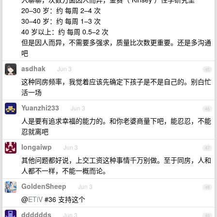
20–30 岁：约 每周 2–4 次
30–40 岁：约 每周 1–3 次
40 岁以上：约 每周 0.5–2 次
但是因人而异，不需要多强求，质量比次数更重要。还是多沟通
吧
asdhak
Jun 3
45
这种同房频率，我觉着应该先确定下孩子是不是自己的。别白忙
活一场
Yuanzhi233
Jun 3
46
人是要有追求幸福的能力的。和你老婆商量下吧，能忍忍，不能
忍就离吧
longaiwp
Jun 3
47
其他问题都好说，上交工资这种事情千万别做。至于同房，人和
人都不一样，不能一概而论。
GoldenSheep
Jun 3
48
@
ETiV
#36 支持这个
dddddds
Jun 3
49