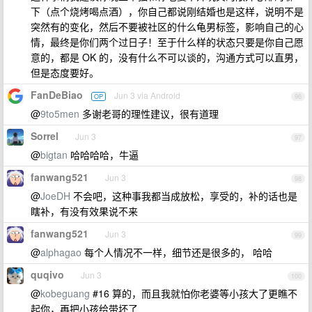
下（点个烧烤喝点酒），你自己都说刚结婚也是这样，说明不是
突然有的变化，然后不要被社区的什么龟男标签，影响自己的心
情，最终是你们两个过日子！至于什么样的状态只要是你自己愿
意的，都是 OK 的，没有什么不可以谈的，沟通方式可以直男，
但是态度要好。
FanDeBiao
Jun 3 via Android
OP
96
@
9to5men
多谢老哥的理性建议，很有道理
Sorrel
Jun 3
97
@
bigtan
哈哈哈哈，牛逼
fanwang521
Jun 3
98
@
JoeDH
不会吧，这种事我都当成放松，享受的，补的话也是
瞎补，有没有效果说不来
fanwang521
Jun 3
99
@
alphagao
每个人情况不一样，细节还是很多的， 哈哈
quqivo
Jun 3
100
@
kobeguang
#16 算的，而且我就怕你老婆等小孩大了更瞧不
起你，再把小孩给带坏了