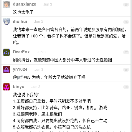
duanxianze
Jun 3
65
这也太龟了
ihuihui
Jun 3
66
我钱本来一直是各自管各自的，前两年说她那股票有内部激励，
让我转了 100 个，看样子也不会还了。但是对我是真的爱，哈
哈。
DearFox
Jun 3
67
刷刷抖音，就能知道中国大部分中年人都过的无性婚姻
yn1024
Jun 3
68
@
jaff
#63 为啥，年龄大了就被嫌弃了吗
binyu
Jun 3
69
我也说下我的：
1.工资都自己拿着，平时花销差不多对半吧
2.爱好都支持，比如骑车，路亚，键盘，相机，游戏
3.娃跟两老睡，周末跟我们
4.同房都由我，只要提出就没拒绝的，但自己不主动
5.衣服我都扔洗衣机，小孩有自己的洗衣机