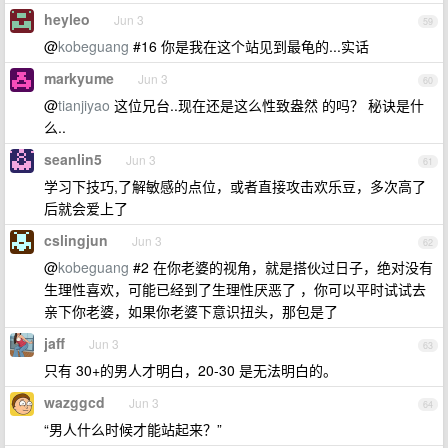
heyleo
Jun 3
59
@
kobeguang
#16 你是我在这个站见到最龟的...实话
markyume
Jun 3
60
@
tianjiyao
这位兄台..现在还是这么性致盎然 的吗？ 秘诀是什
么..
seanlin5
Jun 3
61
学习下技巧,了解敏感的点位，或者直接攻击欢乐豆，多次高了
后就会爱上了
cslingjun
Jun 3
62
@
kobeguang
#2 在你老婆的视角，就是搭伙过日子，绝对没有
生理性喜欢，可能已经到了生理性厌恶了 ，你可以平时试试去
亲下你老婆，如果你老婆下意识扭头，那包是了
jaff
Jun 3
63
只有 30+的男人才明白，20-30 是无法明白的。
wazggcd
Jun 3
64
“男人什么时候才能站起来？”