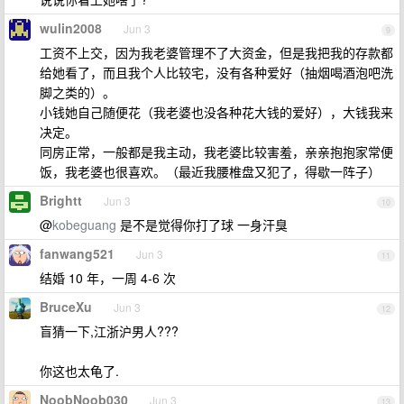
wulin2008
Jun 3
9
工资不上交，因为我老婆管理不了大资金，但是我把我的存款都
给她看了，而且我个人比较宅，没有各种爱好（抽烟喝酒泡吧洗
脚之类的）。
小钱她自己随便花（我老婆也没各种花大钱的爱好），大钱我来
决定。
同房正常，一般都是我主动，我老婆比较害羞，亲亲抱抱家常便
饭，我老婆也很喜欢。（最近我腰椎盘又犯了，得歇一阵子）
Brightt
Jun 3
10
@
kobeguang
是不是觉得你打了球 一身汗臭
fanwang521
Jun 3
11
结婚 10 年，一周 4-6 次
BruceXu
Jun 3
12
盲猜一下,江浙沪男人???
你这也太龟了.
NoobNoob030
Jun 3
13