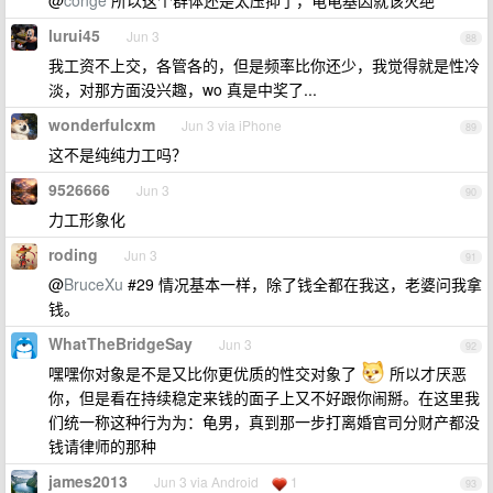
@
conge
所以这个群体还是太压抑了，龟龟基因就该灭绝
lurui45
Jun 3
88
我工资不上交，各管各的，但是频率比你还少，我觉得就是性冷
淡，对那方面没兴趣，wo 真是中奖了...
wonderfulcxm
Jun 3 via iPhone
89
这不是纯纯力工吗？
9526666
Jun 3
90
力工形象化
roding
Jun 3
91
@
BruceXu
#29 情况基本一样，除了钱全都在我这，老婆问我拿
钱。
WhatTheBridgeSay
Jun 3
92
嘿嘿你对象是不是又比你更优质的性交对象了
所以才厌恶
你，但是看在持续稳定来钱的面子上又不好跟你闹掰。在这里我
们统一称这种行为为：龟男，真到那一步打离婚官司分财产都没
钱请律师的那种
james2013
Jun 3 via Android
1
93