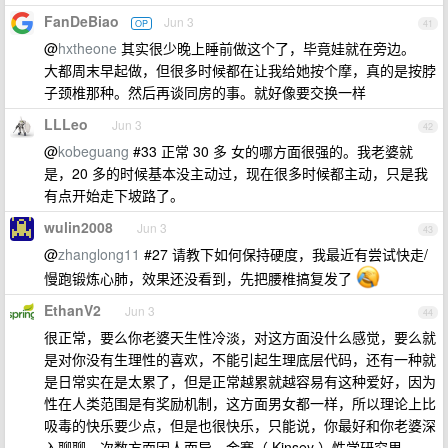
FanDeBiao
Jun 3
OP
41
@
hxtheone
其实很少晚上睡前做这个了，毕竟娃就在旁边。
大都周末早起做，但很多时候都在让我给她按个摩，真的是按脖
子颈椎那种。然后再谈同房的事。就好像要交换一样
LLLeo
Jun 3
42
@
kobeguang
#33 正常 30 多 女的哪方面很强的。我老婆就
是，20 多的时候基本没主动过，现在很多时候都主动，只是我
有点开始走下坡路了。
wulin2008
Jun 3
43
@
zhanglong11
#27 请教下如何保持硬度，我最近有尝试快走/
慢跑锻炼心肺，效果还没看到，先把腰椎搞复发了
EthanV2
Jun 3
44
很正常，要么你老婆天生性冷淡，对这方面没什么感觉，要么就
是对你没有生理性的喜欢，不能引起生理底层代码，还有一种就
是日常实在是太累了，但是正常越累就越容易有这种爱好，因为
性在人类范围是有奖励机制，这方面男女都一样，所以理论上比
吸毒的快乐要少点，但是也很快乐，只能说，你最好和你老婆深
入聊聊，次数方面因人而异，金赛（ Kinsey ）性学研究里