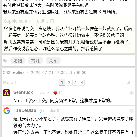
有时候说我嘴味道大，有时候说我鼻子有味道。
我从来没有跟其他女生暧昧过，也从来没有去过商 K 等场所。
Supplement 1 · 6 月 3 日
很多老哥说到交工资这块，我从毕业开始一起住在一起就交了，后面
一起买房一起买其他的各种，这些都让她做主，我觉得没啥问题。
昨天去亲热亲亲，可能是因为我前几天发狠话说以后不会再碰她了，
然后昨晚说我恶心，咋这么恶心之类的，把我惹恼了
婚姻
育儿
关系
332 replies
•
2026-07-21 17:00:18 +08:00
Page 1
1
of 4
2
3
4
Seanfuck
Jun 3
14
1
No ，工资不上交，同房频率正常，这样才是正常的。
FanDeBiao
Jun 3
OP
2
这几天我有点不想忍了，就感觉有了娃之后，完全把我当成了赚
钱的苦大力了。
连正常的去亲一下也不给，说她日常工作这么累了好不容易有自