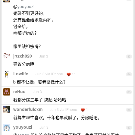
@
youyouzi
她碰不到更好的。
还有谁会给她洗内裤，
钱全给，
啥都听她的？
家里缺祖宗吗？
jrtzxh020
Jun 3
83
建议分房睡
Lowlife
Jun 3 via iPhone
11
84
b 都不让操，娶老婆做什么？
reHuo
Jun 3
85
我都分房三年了 搞起 哈哈哈
wonderfulcxm
Jun 3 via iPhone
1
86
就算生理性喜欢，十年也早就腻了，分房睡吧。
youyouzi
Jun 3
87