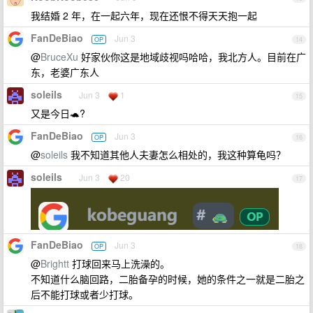
我结婚 2 年，在一起六年，现在还恨不得天天抱一起
FanDeBiao
Jun 3
OP
14
@
BruceXu
好家伙你这是地域歧视吗哈哈，我北方人。目前在广
东，老婆广东人
soleils
Jun 3
1
15
又是今日🐢?
FanDeBiao
Jun 3
OP
16
@
soleils
我不知道其他人夫妻怎么相处的，我这种算龟吗？
soleils
Jun 3
20
17
FanDeBiao
Jun 3
OP
18
@
Brightt
打球回来马上洗澡的。
不知道什么脑回路，二胎备孕的时候，她的条件之一就是二胎之
后不能打球或者少打球。