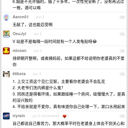
6.烟是不允许抽的，抽了十多年，一次性完全断了，没有再沾过
一根，酒可以喝
Aaron01
Jun 3
70
无敌了，这也能忍受啊
OeuJyi
Jun 3
71
V 站是不是每隔一段时间就有一个人发龟贴呀😂
micean
Jun 3
72
排卵期开整啊，或者姨妈前，如果这都不给说明你老婆真的不爱
你
66beta
Jun 3
73
1. 上交工资这个见仁见智，主要看你老婆会不会乱花
2. 大老爷们洗内裤是什么鬼？
3. 同房还是得看环境，如果跟娃睡一个房间，娃慢慢大了，是真
的没兴致的
4. 不给亲就是不爱你，真有味道你自己处理一下，漱口水用起来
tryrain
Jun 3 via Android
1
74
自己都说自己像苦力，那大概率平时在老婆身上体会不到关心和