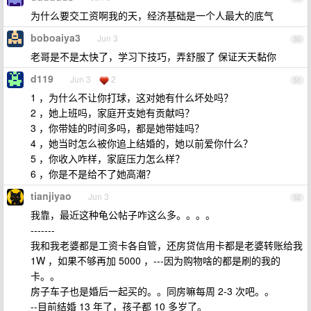
为什么要交工资啊我的天，经济基础是一个人最大的底气
boboaiya3
Jun 3
50
老哥是不是太快了，学习下技巧，弄舒服了 保证天天黏你
d119
Jun 3
2
51
1 ，为什么不让你打球，这对她有什么坏处吗？
2 ，她上班吗，家庭开支她有贡献吗？
3 ，你带娃的时间多吗，都是她带娃吗？
4 ，她当时怎么被你追上结婚的，她以前爱你什么？
5 ，你收入咋样，家庭压力怎么样？
6 ，你是不是给不了她高潮？
tianjiyao
Jun 3
52
我靠，最近这种龟公帖子咋这么多。。。。
-------
我和我老婆都是工资卡各自管，还房贷信用卡都是老婆转账给我
1W ，如果不够再加 5000 ，---因为购物啥的都是刷的我的
卡。。
房子车子也是婚后一起买的。。同房嘛每周 2-3 次吧。。
--目前结婚 13 年了，孩子都 10 多岁了。