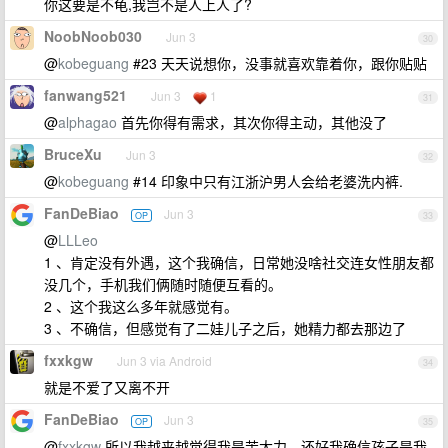
你这要是不龟,我岂不是人上人了?
NoobNoob030
Jun 3
30
@
kobeguang
#23 天天说想你，没事就喜欢靠着你，跟你贴贴
fanwang521
Jun 3
1
31
@
alphagao
首先你得有需求，其次你得主动，其他没了
BruceXu
Jun 3
32
@
kobeguang
#14 印象中只有江浙沪男人会给老婆洗内裤.
FanDeBiao
Jun 3
OP
33
@
LLLeo
1 、肯定没有外遇，这个我确信，日常她没啥社交连女性朋友都
没几个，手机我们俩随时随便互看的。
2 、这个我这么多年就感觉有。
3 、不确信，但感觉有了二娃儿子之后，她精力都去那边了
fxxkgw
Jun 3 via Android
34
就是不爱了又离不开
FanDeBiao
Jun 3
OP
35
@
fxxkgw
所以我越来越觉得我是苦大力。还好我确信孩子是我