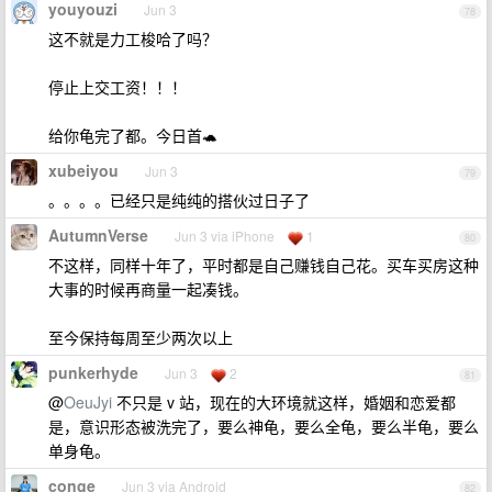
youyouzi
Jun 3
78
这不就是力工梭哈了吗？
停止上交工资！！！
给你龟完了都。今日首🐢
xubeiyou
Jun 3
79
。。。。已经只是纯纯的搭伙过日子了
AutumnVerse
Jun 3 via iPhone
1
80
不这样，同样十年了，平时都是自己赚钱自己花。买车买房这种
大事的时候再商量一起凑钱。
至今保持每周至少两次以上
punkerhyde
Jun 3
2
81
@
OeuJyi
不只是 v 站，现在的大环境就这样，婚姻和恋爱都
是，意识形态被洗完了，要么神龟，要么全龟，要么半龟，要么
单身龟。
conge
Jun 3 via Android
82