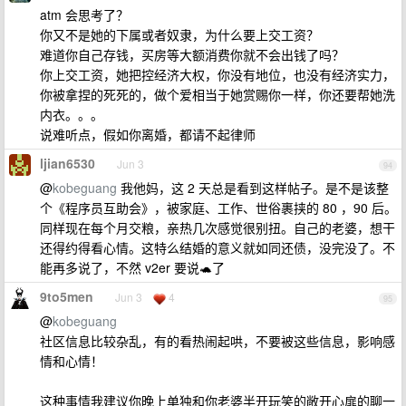
atm 会思考了？
你又不是她的下属或者奴隶，为什么要上交工资？
难道你自己存钱，买房等大额消费你就不会出钱了吗？
你上交工资，她把控经济大权，你没有地位，也没有经济实力，
你被拿捏的死死的，做个爱相当于她赏赐你一样，你还要帮她洗
内衣。。。
说难听点，假如你离婚，都请不起律师
ljian6530
Jun 3
94
@
kobeguang
我他妈，这 2 天总是看到这样帖子。是不是该整
个《程序员互助会》，被家庭、工作、世俗裹挟的 80 ，90 后。
同样现在每个月交粮，亲热几次感觉很别扭。自己的老婆，想干
还得约得看心情。这特么结婚的意义就如同还债，没完没了。不
能再多说了，不然 v2er 要说🐢了
9to5men
Jun 3
4
95
@
kobeguang
社区信息比较杂乱，有的看热闹起哄，不要被这些信息，影响感
情和心情！
这种事情我建议你晚上单独和你老婆半开玩笑的敞开心扉的聊一