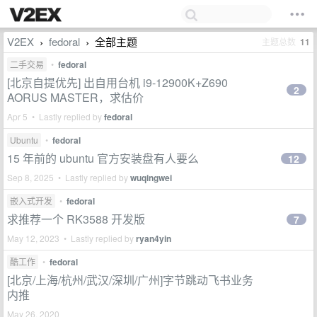
V2EX
fedoral
全部主题
主题总数
11
›
›
二手交易
•
fedoral
[北京自提优先] 出自用台机 i9-12900K+Z690
2
AORUS MASTER，求估价
Apr 5 • Lastly replied by
fedoral
Ubuntu
•
fedoral
15 年前的 ubuntu 官方安装盘有人要么
12
Sep 8, 2025 • Lastly replied by
wuqingwei
嵌入式开发
•
fedoral
求推荐一个 RK3588 开发版
7
May 12, 2023 • Lastly replied by
ryan4yin
酷工作
•
fedoral
[北京/上海/杭州/武汉/深圳/广州]字节跳动飞书业务
内推
May 26, 2020