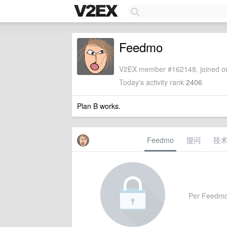
Feedmo
V2EX member #162148, joined on
Today's activity rank
2406
Plan B works.
Feedmo
提问
技
Per Feedmo's