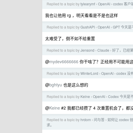
Replied to a topic by
tylearymf
OpenAI
codex 
›
›
我也让他用 rg ，明天看看是不是也这样
Replied to a topic by
GushAPI
OpenAI
GPT 今天
›
›
太难受了，倒不如不给重置
Replied to a topic by
Jensond
Claude
好了，已经第 
›
›
@
mydev6666666
你干啥了？正经用不可能用
Replied to a topic by
WinterLord
OpenAI
codex 
›
›
@
bghtyu
也是这么想的
Replied to a topic by
Keine
OpenAI
Codex 今天
›
›
@
Keine
#2 我都已经攒了 4 次重置机会了，都
Replied to a topic by
hrdom
问与答
如何让 cod
›
›
求。