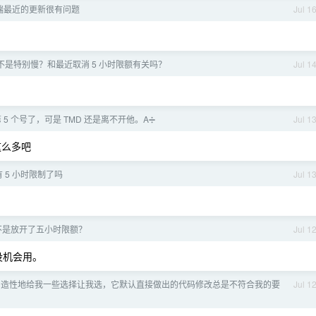
客户端最近的更新很有问题
Jul 1
是不是特别慢？和最近取消 5 小时限额有关吗？
Jul 1
5 个号了，可是 TMD 还是离不开他。A➗
Jul 1
这么多吧
没有 5 小时限制了吗
Jul 1
是不是放开了五小时限额？
Jul 1
没机会用。
ex 创造性地给我一些选择让我选，它默认直接做出的代码修改总是不符合我的要
Jul 1