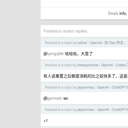
Deals
info,
Feedmo's recent replies
Replied to a topic by
m0mo
OpenAI
如 Tibo 所言
›
›
@
yangxj96
哈哈哈，大意了
Replied to a topic by
Alwaysonline
OpenAI
Cod
›
›
有人说重置之后额度消耗的比之前快多了，这是
Replied to a topic by
jaysonmac
OpenAI
ChatGPT
›
›
@
germain
wc
Replied to a topic by
jaysonmac
OpenAI
ChatGPT
›
›
+1