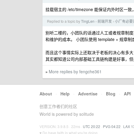
挂载宿主的 /etc/timezone 能保证内外时区一致，
Replied to a topic by
TingLen
前端开发
小厂有必要开
›
›
别听二楼的，小团队的话通过人工或者规章制度控
和维护的成本。 小团队使用 template + 规章制度 
而且这个事情实际上还取决于老板的决心有多大
其实都知道公司内部基础工具链构建是好事，但
More replies by fengche361
»
About
·
Help
·
Advertise
·
Blog
·
API
创意工作者们的社区
World is powered by solitude
VERSION: 3.9.8.5 · 22ms ·
UTC 20:22
·
PVG 04:22
·
LAX 1
♥ Do have faith in what you're doing.