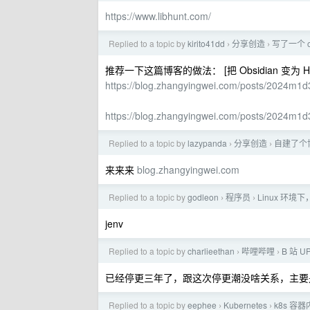
https://www.libhunt.com/
Replied to a topic by
kirito41dd
分享创造
写了一个 ob
›
›
推荐一下这篇博客的做法： [把 Obsidian 变为 
https://blog.zhangyingwei.com/posts/2024m1
https://blog.zhangyingwei.com/posts/2024m1
Replied to a topic by
lazypanda
分享创造
自建了个
›
›
来来来
blog.zhangyingwei.com
Replied to a topic by
godleon
程序员
Linux 环境
›
›
jenv
Replied to a topic by
charlieethan
哔哩哔哩
B 站 
›
›
已经停更三年了，跟这次停更潮没啥关系，主要是
Replied to a topic by
eephee
Kubernetes
k8s 
›
›