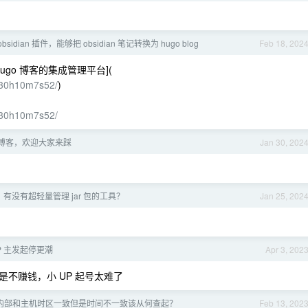
sidian 插件，能够把 obsidian 笔记转换为 hugo blog
Feb 18, 202
Hugo 博客的集成管理平台](
d30h10m7s52/
)
d30h10m7s52/
博客，欢迎大家来踩
Jan 30, 202
下，有没有超轻量管理 jar 包的工具？
Jan 25, 202
UP 主发起停更潮
Apr 3, 202
不赚钱，小 UP 起号太难了
容器内部和主机时区一致但是时间不一致该从何查起？
Feb 13, 202