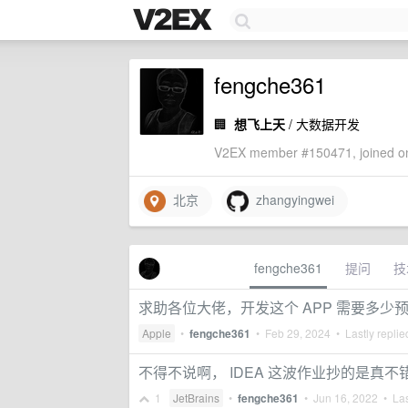
fengche361
🏢
想飞上天
/ 大数据开发
V2EX member #150471, joined on
北京
zhangyingwei
fengche361
提问
技
求助各位大佬，开发这个 APP 需要多少
Apple
•
fengche361
•
Feb 29, 2024
• Lastly repli
不得不说啊， IDEA 这波作业抄的是真不
1
JetBrains
•
fengche361
•
Jun 16, 2022
• Las