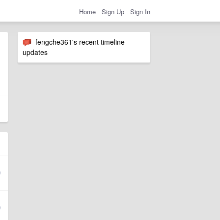
Home
Sign Up
Sign In
fengche361's recent timeline
updates