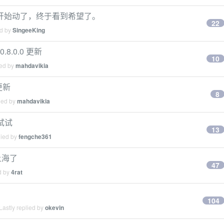
开始动了，终于看到希望了。
22
ed by
SingeeKing
.8.0.0 更新
10
ied by
mahdavikia
 更新
8
ied by
mahdavikia
试试
13
lied by
fengche361
上海了
47
d by
4rat
104
astly replied by
okevin