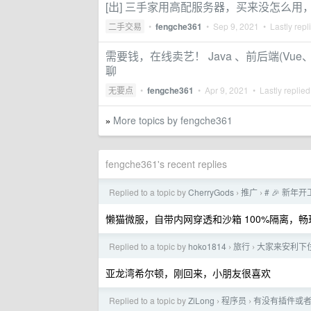
[出] 三手家用高配服务器，买来没怎么用
二手交易
•
fengche361
•
Sep 9, 2021
• Lastly repl
需要钱，在线卖艺！ Java 、前后端(Vue、
聊
无要点
•
fengche361
•
Apr 9, 2021
• Lastly replie
More topics by fengche361
»
fengche361's recent replies
Replied to a topic by
CherryGods
推广
# 🎉 新年
›
›
懒猫微服，自带内网穿透和沙箱 100%隔离，畅玩 
Replied to a topic by
hoko1814
旅行
大家来安利下
›
›
亚龙湾希尔顿，刚回来，小朋友很喜欢
Replied to a topic by
ZiLong
程序员
有没有插件或者工
›
›