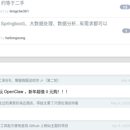
，约等于二手
15
ied by
fengche361
Springboot)、大数据处理、数据分析...有需求都可以
1
d by
hailongsong
开工享好礼 · 懒猫微服送给你 🎉（第二轮）
Mar 
OpenClaw ，新年超值 0 元购！！！
住过的满意的海边酒店，带娃太累了只想在酒店待着
May 9, 202
具能方便地查找 Github 上相似主题的项目
Apr 8, 202