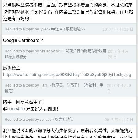
异点很明显演技不错！后面几期有些找不着重心的感觉，不过总的来
说你的视频水平很不错了，在内容上找到自己的定位和优势，在 b 站
还是有市场的！
Replied to a topic by lyver
##送 VR 眼镜啦啦~~
2017 年 4 月 25 日
›
Google Cardboard ？
Replied to a topic by MrFireAwayH
发现招行的踢足球游戏可
2017 年 4 月
›
20 日
以稳妥赚积分
感谢楼主
https://ww4.sinaimg.cn/large/006tKfTcly1fet3u3ya90j30yi1pckjl.jpg
Replied to a topic by ijiami
程序员，你亮了！（有福利，手
2017 年 4 月 9
›
日
慢无）
随手一回复竟然中了！
@
code4life
兄弟好人，谢谢！
Replied to a topic by scnace
攻壳机动队
2017 年 4 月 7 日
›
我只能说 6.4 的豆瓣评分太有失偏驳了，原著我没看过，大概能猜到
比电影精彩许多。但是电影还没有烂到只有 6.4 分的程度吧，这么精