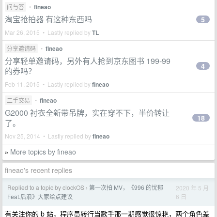
问与答
•
fineao
淘宝抢拍器 有这种东西吗
5
Mar 26, 2015 • Lastly replied by
TL
分享邀请码
•
fineao
分享轻单邀请码，另外有人抢到京东图书 199-99
4
的券吗？
Feb 11, 2015 • Lastly replied by
fineao
二手交易
•
fineao
G2000 衬衣全新带吊牌，实在穿不下，半价转让
18
了。
Nov 25, 2014 • Lastly replied by
fineao
More topics by fineao
»
fineao's recent replies
Replied to a topic by clockOS
第一次拍 MV，《996 的忧郁
2020 年 5 月
›
6 日
Feat.后浪》大家给点建议
有关注你的 b 站，程序员转行当歌手那一期感觉很惊艳，两个角色差