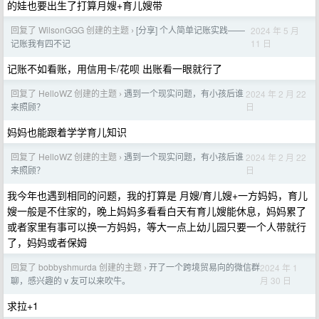
的娃也要出生了打算月嫂+育儿嫂带
回复了 WilsonGGG 创建的主题
[分享] 个人简单记账实践——
2024 年 5 月
›
11 日
记账我有四不记
记账不如看账，用信用卡/花呗 出账看一眼就行了
回复了 HelloWZ 创建的主题
遇到一个现实问题，有小孩后谁
2024 年 2 月 22
›
日
来照顾？
妈妈也能跟着学学育儿知识
回复了 HelloWZ 创建的主题
遇到一个现实问题，有小孩后谁
2024 年 2 月 22
›
日
来照顾？
我今年也遇到相同的问题，我的打算是 月嫂/育儿嫂+一方妈妈，育儿
嫂一般是不住家的，晚上妈妈多看看白天有育儿嫂能休息，妈妈累了
或者家里有事可以换一方妈妈，等大一点上幼儿园只要一个人带就行
了，妈妈或者保姆
回复了 bobbyshmurda 创建的主题
开了一个跨境贸易向的微信群
2024 年 1
›
月 30 日
聊，感兴趣的 v 友可以来吹牛。
求拉+1