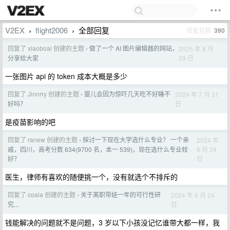
V2EX
flight2006
全部回复
回复总数
390
›
›
回复了 xiaoboai 创建的主题
做了一个 AI 图片编辑器的网站，
2025 年 8 月
›
29 日
分享给大家
一张图片 api 的 token 成本大概是多少
回复了 Jinnrry 创建的主题
婴儿会因为惊吓几天吃不好睡不
2024 年 7 月 31
›
日
好吗？
是疫苗影响的吧
回复了 ranew 创建的主题
探讨一下现在大学选什么专业？ 一个亲
2024 年
›
6 月 24
戚，四川，高考分数 634(9700 名，本一 539)，现在选什么专业较
日
好？
医生，律师有喜欢的随便挑一个，没有就选个不排斥的
回复了 coala 创建的主题
关于离职带娃一年的可行性研
2024 年 6 月 24
›
日
究...
钱能解决的问题就不是问题，3 岁以下小孩没记忆谁带大都一样，我