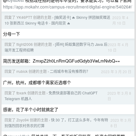
@
ldyisbest
校招现在招的是明年毕业的，要求能实习，可以看下官网
https://app.mokahr.com/campus-recruitment/digital-engine/54026#/
回复了 YK46PTT 创建的主题
[抽奖送卡] 🔥 Skinny 拼团抽奖赠送
2023 年 4
›
月 10 日
10 张新西兰 Skinny 电话卡 - 国内现货 🔥
分母一下
回复了 flight2006 创建的主题
[郑州] 蚂蚁集团数字马力 Java 后
2023 年 4 月
›
10 日
端开发工程师招聘
简历发送邮箱：ZmxpZ2h0LnRmQGFudGdyb3VwLmNvbQ==
回复了 rrubick 创建的主题
二线城市有没有推荐的？
2023 年 3 月 20 日
›
广州，杭州，成都哪个离家近选哪个
回复了 tbxark 创建的主题
免费快速部署自己的 ChatGPT
2023 年 3 月 8
›
日
Telegram 机器人
感谢，花了半个小时就搞定了
回复了 Zoyo94 创建的主题
快 30 了，打工这么多年，今年有特
2023 年 3 月
›
8 日
别强烈回农村务农的打算